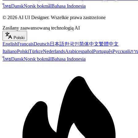
ไทย
Dansk
Norsk bokmål
Bahasa Indonesia
©
2026
AI UI Designer
.
Wszelkie prawa zastrzeżone
Zasilany zaawansowaną technologią AI
Polski
English
Français
Deutsch
日本語
한국인
简体中文
繁體中文
Italiano
Polski
Türkçe
Nederlands
Arabic
español
Português
Русский
ภา
ไทย
Dansk
Norsk bokmål
Bahasa Indonesia