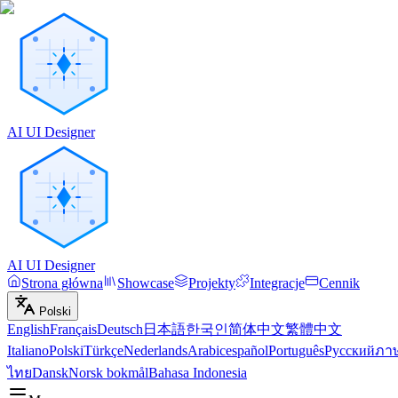
AI UI Designer
AI UI Designer
Strona główna
Showcase
Projekty
Integracje
Cennik
Polski
English
Français
Deutsch
日本語
한국인
简体中文
繁體中文
Italiano
Polski
Türkçe
Nederlands
Arabic
español
Português
Русский
ภา
ไทย
Dansk
Norsk bokmål
Bahasa Indonesia