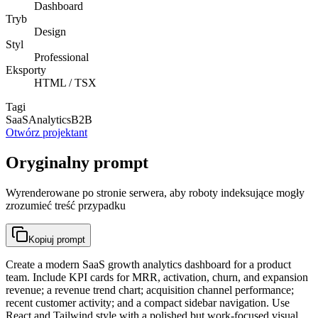
Dashboard
Tryb
Design
Styl
Professional
Eksporty
HTML / TSX
Tagi
SaaS
Analytics
B2B
Otwórz projektant
Oryginalny prompt
Wyrenderowane po stronie serwera, aby roboty indeksujące mogły
zrozumieć treść przypadku
Kopiuj prompt
Create a modern SaaS growth analytics dashboard for a product
team. Include KPI cards for MRR, activation, churn, and expansion
revenue; a revenue trend chart; acquisition channel performance;
recent customer activity; and a compact sidebar navigation. Use
React and Tailwind style with a polished but work-focused visual