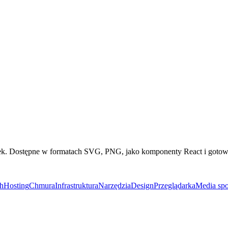
arek. Dostępne w formatach SVG, PNG, jako komponenty React i got
h
Hosting
Chmura
Infrastruktura
Narzędzia
Design
Przeglądarka
Media sp