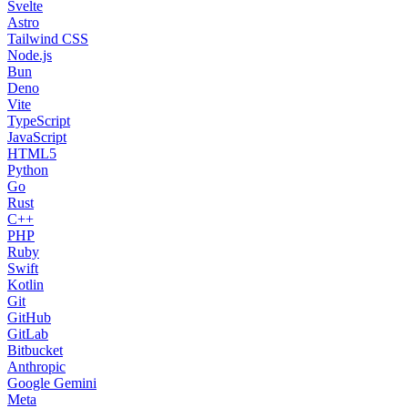
Svelte
Astro
Tailwind CSS
Node.js
Bun
Deno
Vite
TypeScript
JavaScript
HTML5
Python
Go
Rust
C++
PHP
Ruby
Swift
Kotlin
Git
GitHub
GitLab
Bitbucket
Anthropic
Google Gemini
Meta