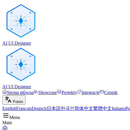
AI UI Designer
AI UI Designer
Strona główna
Showcase
Projekty
Integracje
Cennik
Polski
English
Français
Deutsch
日本語
한국인
简体中文
繁體中文
Italiano
Po
Menu
Main