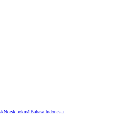
sk
Norsk bokmål
Bahasa Indonesia