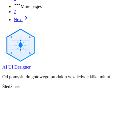
More pages
7
Next
AI UI Designer
Od pomysłu do gotowego produktu w zaledwie kilka minut.
Śledź nas