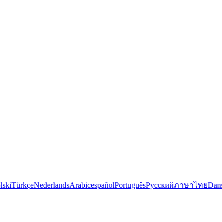
lski
Türkçe
Nederlands
Arabic
español
Português
Русский
ภาษาไทย
Dan