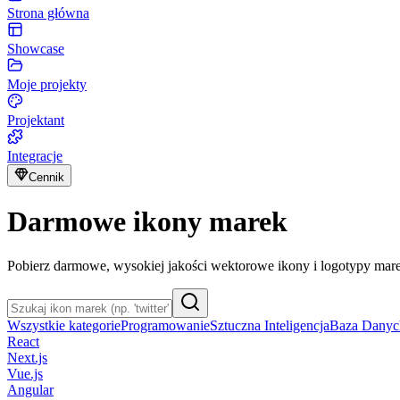
Strona główna
Showcase
Moje projekty
Projektant
Integracje
Cennik
Darmowe ikony marek
Pobierz darmowe, wysokiej jakości wektorowe ikony i logotypy m
Wszystkie kategorie
Programowanie
Sztuczna Inteligencja
Baza Danyc
React
Next.js
Vue.js
Angular