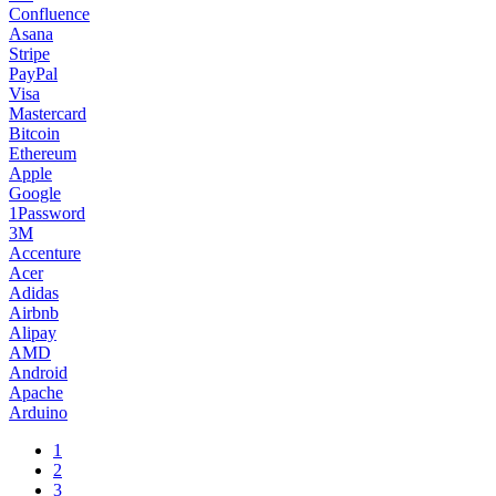
Confluence
Asana
Stripe
PayPal
Visa
Mastercard
Bitcoin
Ethereum
Apple
Google
1Password
3M
Accenture
Acer
Adidas
Airbnb
Alipay
AMD
Android
Apache
Arduino
1
2
3