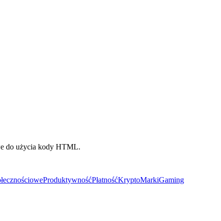
owe do użycia kody HTML.
ołecznościowe
Produktywność
Płatność
Krypto
Marki
Gaming