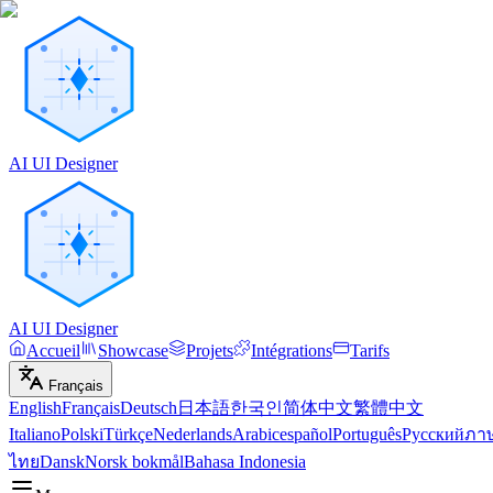
AI UI Designer
AI UI Designer
Accueil
Showcase
Projets
Intégrations
Tarifs
Français
English
Français
Deutsch
日本語
한국인
简体中文
繁體中文
Italiano
Polski
Türkçe
Nederlands
Arabic
español
Português
Русский
ภา
ไทย
Dansk
Norsk bokmål
Bahasa Indonesia