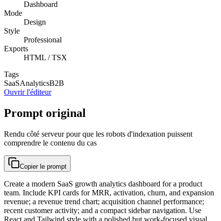
Dashboard
Mode
Design
Style
Professional
Exports
HTML / TSX
Tags
SaaS
Analytics
B2B
Ouvrir l'éditeur
Prompt original
Rendu côté serveur pour que les robots d'indexation puissent
comprendre le contenu du cas
Copier le prompt
Create a modern SaaS growth analytics dashboard for a product
team. Include KPI cards for MRR, activation, churn, and expansion
revenue; a revenue trend chart; acquisition channel performance;
recent customer activity; and a compact sidebar navigation. Use
React and Tailwind style with a polished but work-focused visual