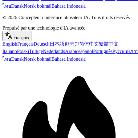
ไทย
Dansk
Norsk bokmål
Bahasa Indonesia
©
2026
Concepteur d'interface utilisateur IA
.
Tous droits réservés
Propulsé par une technologie d'IA avancée
Français
English
Français
Deutsch
日本語
한국인
简体中文
繁體中文
Italiano
Polski
Türkçe
Nederlands
Arabic
español
Português
Русский
ภา
ไทย
Dansk
Norsk bokmål
Bahasa Indonesia