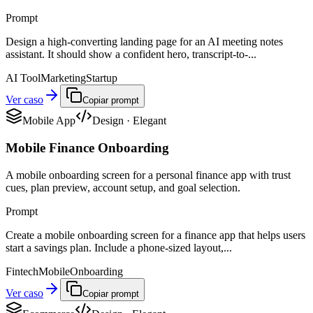
Prompt
Design a high-converting landing page for an AI meeting notes
assistant. It should show a confident hero, transcript-to-...
AI Tool
Marketing
Startup
Ver caso
Copiar prompt
Mobile App
Design
·
Elegant
Mobile Finance Onboarding
A mobile onboarding screen for a personal finance app with trust
cues, plan preview, account setup, and goal selection.
Prompt
Create a mobile onboarding screen for a finance app that helps users
start a savings plan. Include a phone-sized layout,...
Fintech
Mobile
Onboarding
Ver caso
Copiar prompt