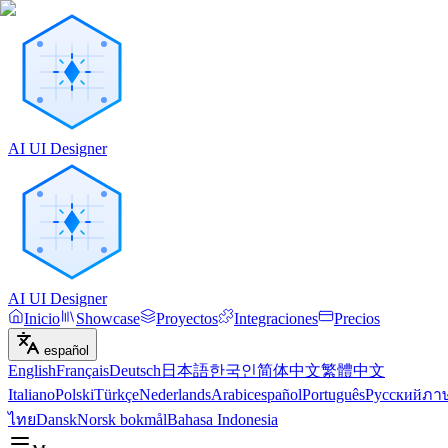
AI UI Designer
AI UI Designer
Inicio
Showcase
Proyectos
Integraciones
Precios
español
English
Français
Deutsch
日本語
한국인
简体中文
繁體中文
Italiano
Polski
Türkçe
Nederlands
Arabic
español
Português
Русский
ภา
ไทย
Dansk
Norsk bokmål
Bahasa Indonesia