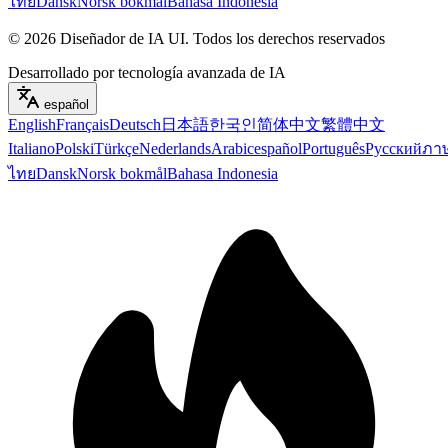
ไทย
Dansk
Norsk bokmål
Bahasa Indonesia
©
2026
Diseñador de IA UI
.
Todos los derechos reservados
Desarrollado por tecnología avanzada de IA
español
English
Français
Deutsch
日本語
한국인
简体中文
繁體中文
Italiano
Polski
Türkçe
Nederlands
Arabic
español
Português
Русский
ภา
ไทย
Dansk
Norsk bokmål
Bahasa Indonesia