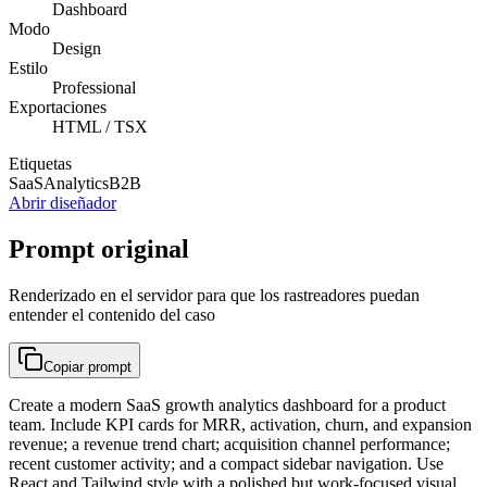
Dashboard
Modo
Design
Estilo
Professional
Exportaciones
HTML / TSX
Etiquetas
SaaS
Analytics
B2B
Abrir diseñador
Prompt original
Renderizado en el servidor para que los rastreadores puedan
entender el contenido del caso
Copiar prompt
Create a modern SaaS growth analytics dashboard for a product
team. Include KPI cards for MRR, activation, churn, and expansion
revenue; a revenue trend chart; acquisition channel performance;
recent customer activity; and a compact sidebar navigation. Use
React and Tailwind style with a polished but work-focused visual