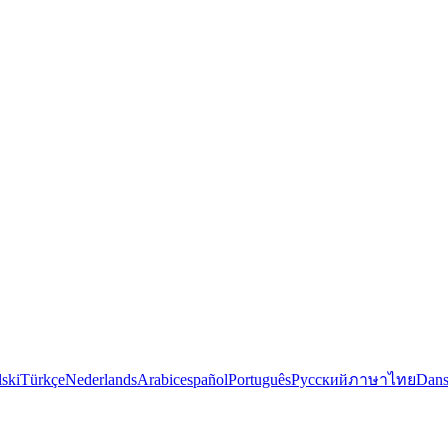
lski
Türkçe
Nederlands
Arabic
español
Português
Русский
ภาษาไทย
Dan