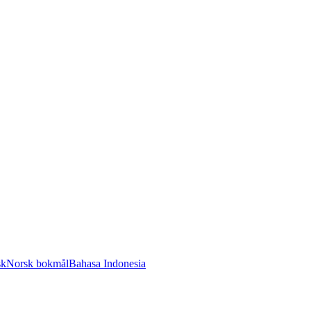
sk
Norsk bokmål
Bahasa Indonesia