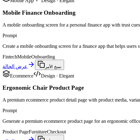
Mobile App
Design
·
Elegant
Mobile Finance Onboarding
A mobile onboarding screen for a personal finance app with trust cues,
Prompt
Create a mobile onboarding screen for a finance app that helps users st
Fintech
Mobile
Onboarding
عرض الحالة
نسخ الأمر
Ecommerce
Design
·
Elegant
Ergonomic Chair Product Page
A premium ecommerce product detail page with product media, variant 
Prompt
Generate a premium ecommerce product page for an ergonomic office ch
Product Page
Furniture
Checkout