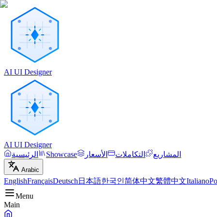
AI UI Designer
AI UI Designer
المشاريع
التكاملات
الأسعار
Showcase
الرئيسية
Arabic
English
Français
Deutsch
日本語
한국인
简体中文
繁體中文
Italiano
Po
Menu
Main