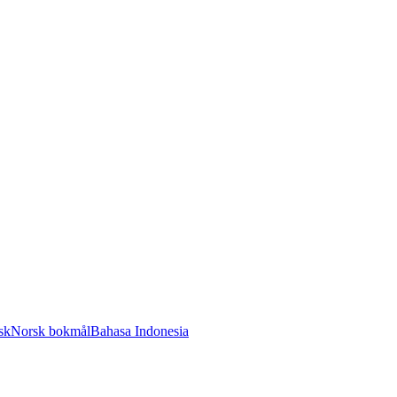
sk
Norsk bokmål
Bahasa Indonesia