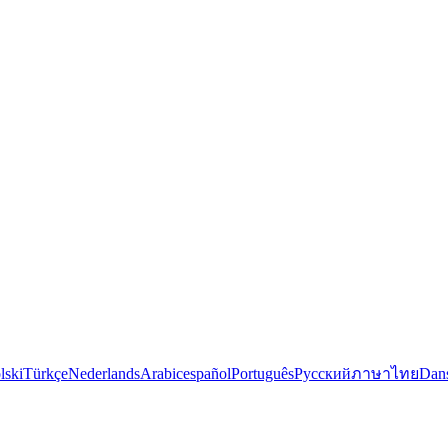
lski
Türkçe
Nederlands
Arabic
español
Português
Русский
ภาษาไทย
Dan