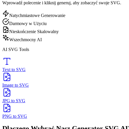
Wprowadź polecenie i kliknij generuj, aby zobaczyć swoje SVG.
Natychmiastowe Generowanie
Darmowy w Użyciu
Nieskończenie Skalowalny
Wszechmocny AI
AI SVG Tools
Text to SVG
Image to SVG
JPG to SVG
PNG to SVG
Dlaczego Wybrać Nasz Generator SVG AI