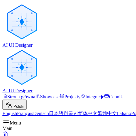
AI UI Designer
AI UI Designer
Strona główna
Showcase
Projekty
Integracje
Cennik
Polski
English
Français
Deutsch
日本語
한국인
简体中文
繁體中文
Italiano
Po
Menu
Main