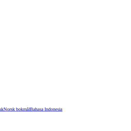
sk
Norsk bokmål
Bahasa Indonesia