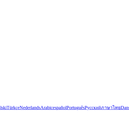
lski
Türkçe
Nederlands
Arabic
español
Português
Русский
ภาษาไทย
Dan