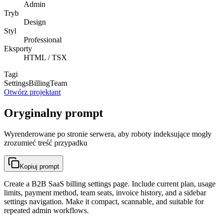
Admin
Tryb
Design
Styl
Professional
Eksporty
HTML / TSX
Tagi
Settings
Billing
Team
Otwórz projektant
Oryginalny prompt
Wyrenderowane po stronie serwera, aby roboty indeksujące mogły
zrozumieć treść przypadku
Kopiuj prompt
Create a B2B SaaS billing settings page. Include current plan, usage
limits, payment method, team seats, invoice history, and a sidebar
settings navigation. Make it compact, scannable, and suitable for
repeated admin workflows.