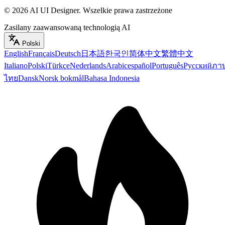
©
2026
AI UI Designer
.
Wszelkie prawa zastrzeżone
Zasilany zaawansowaną technologią AI
Polski
English
Français
Deutsch
日本語
한국인
简体中文
繁體中文
Italiano
Polski
Türkçe
Nederlands
Arabic
español
Português
Русский
ภา
ไทย
Dansk
Norsk bokmål
Bahasa Indonesia