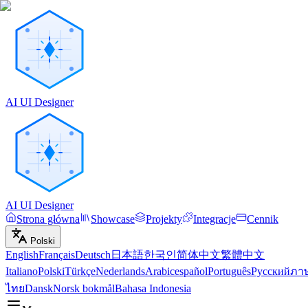
AI UI Designer
AI UI Designer
Strona główna
Showcase
Projekty
Integracje
Cennik
Polski
English
Français
Deutsch
日本語
한국인
简体中文
繁體中文
Italiano
Polski
Türkçe
Nederlands
Arabic
español
Português
Русский
ภา
ไทย
Dansk
Norsk bokmål
Bahasa Indonesia