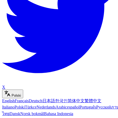
X
Polski
English
Français
Deutsch
日本語
한국인
简体中文
繁體中文
Italiano
Polski
Türkçe
Nederlands
Arabic
español
Português
Русский
ภา
ไทย
Dansk
Norsk bokmål
Bahasa Indonesia