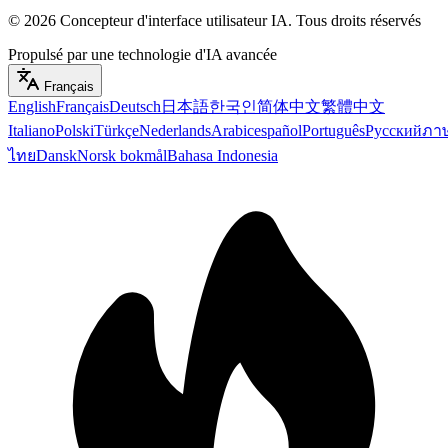
©
2026
Concepteur d'interface utilisateur IA
.
Tous droits réservés
Propulsé par une technologie d'IA avancée
Français
English
Français
Deutsch
日本語
한국인
简体中文
繁體中文
Italiano
Polski
Türkçe
Nederlands
Arabic
español
Português
Русский
ภา
ไทย
Dansk
Norsk bokmål
Bahasa Indonesia