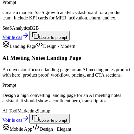
Prompt
Create a modern SaaS growth analytics dashboard for a product
team. Include KPI cards for MRR, activation, churn, and ex...
SaaS
Analytics
B2B
Voir le cas
Copier le prompt
Landing Page
Design
·
Modern
AI Meeting Notes Landing Page
A conversion-focused landing page for an AI meeting notes product
with hero, product proof, workflow, pricing, and CTA sections.
Prompt
Design a high-converting landing page for an AI meeting notes
assistant. It should show a confident hero, transcript-to-...
AI Tool
Marketing
Startup
Voir le cas
Copier le prompt
Mobile App
Design
·
Elegant