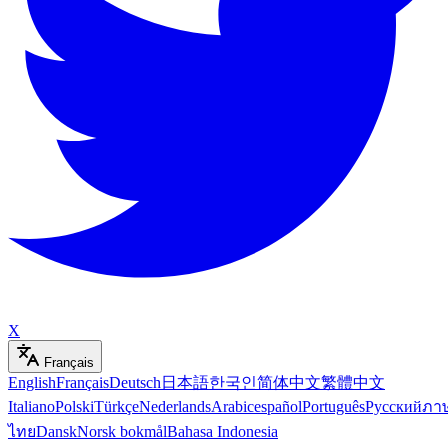
X
Français
English
Français
Deutsch
日本語
한국인
简体中文
繁體中文
Italiano
Polski
Türkçe
Nederlands
Arabic
español
Português
Русский
ภา
ไทย
Dansk
Norsk bokmål
Bahasa Indonesia