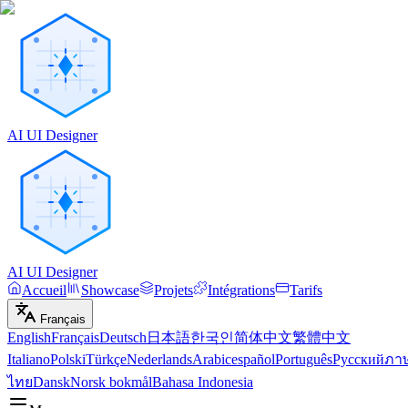
AI UI Designer
AI UI Designer
Accueil
Showcase
Projets
Intégrations
Tarifs
Français
English
Français
Deutsch
日本語
한국인
简体中文
繁體中文
Italiano
Polski
Türkçe
Nederlands
Arabic
español
Português
Русский
ภา
ไทย
Dansk
Norsk bokmål
Bahasa Indonesia