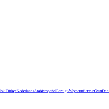
lski
Türkçe
Nederlands
Arabic
español
Português
Русский
ภาษาไทย
Dan