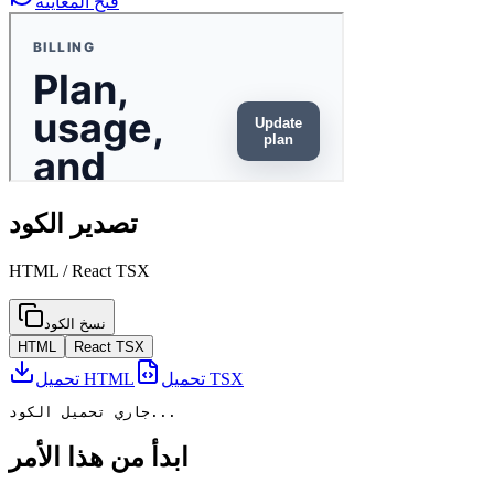
فتح المعاينة
تصدير الكود
HTML / React TSX
نسخ الكود
HTML
React TSX
تحميل TSX
تحميل HTML
جاري تحميل الكود...
ابدأ من هذا الأمر