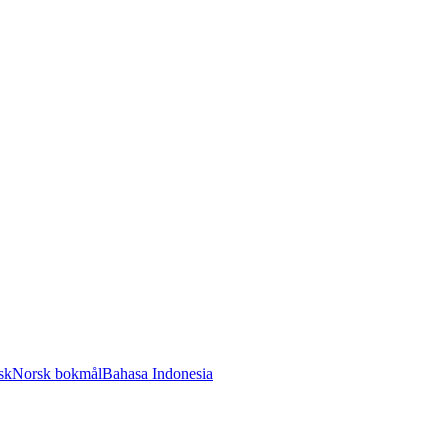
sk
Norsk bokmål
Bahasa Indonesia