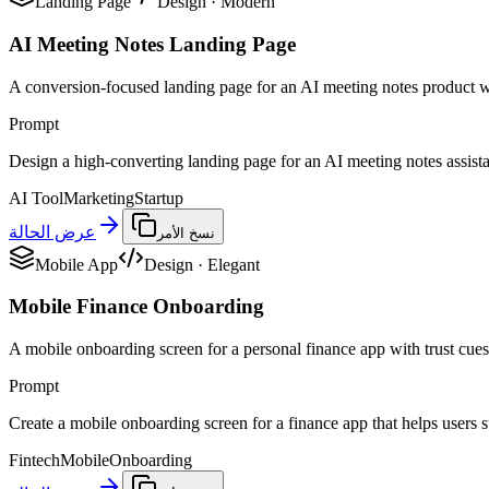
Landing Page
Design
·
Modern
AI Meeting Notes Landing Page
A conversion-focused landing page for an AI meeting notes product w
Prompt
Design a high-converting landing page for an AI meeting notes assistant
AI Tool
Marketing
Startup
عرض الحالة
نسخ الأمر
Mobile App
Design
·
Elegant
Mobile Finance Onboarding
A mobile onboarding screen for a personal finance app with trust cues,
Prompt
Create a mobile onboarding screen for a finance app that helps users st
Fintech
Mobile
Onboarding