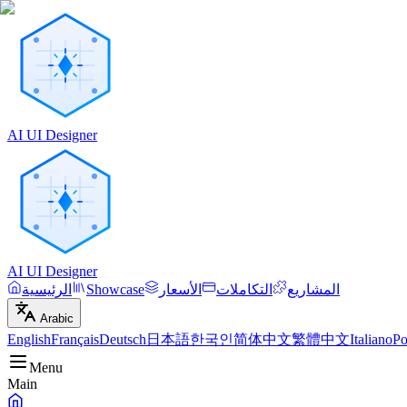
AI UI Designer
AI UI Designer
المشاريع
التكاملات
الأسعار
Showcase
الرئيسية
Arabic
English
Français
Deutsch
日本語
한국인
简体中文
繁體中文
Italiano
Po
Menu
Main