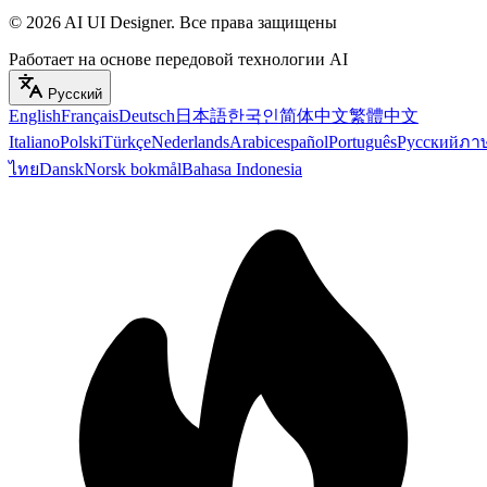
©
2026
AI UI Designer
.
Все права защищены
Работает на основе передовой технологии AI
Русский
English
Français
Deutsch
日本語
한국인
简体中文
繁體中文
Italiano
Polski
Türkçe
Nederlands
Arabic
español
Português
Русский
ภา
ไทย
Dansk
Norsk bokmål
Bahasa Indonesia