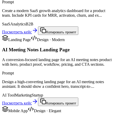
Prompt
Create a modern SaaS growth analytics dashboard for a product
team. Include KPI cards for MRR, activation, churn, and ex...
SaaS
Analytics
B2B
Посмотреть кейс
Копировать промпт
Landing Page
Design
·
Modern
AI Meeting Notes Landing Page
A conversion-focused landing page for an AI meeting notes product
with hero, product proof, workflow, pricing, and CTA sections.
Prompt
Design a high-converting landing page for an AI meeting notes
assistant. It should show a confident hero, transcript-to-...
AI Tool
Marketing
Startup
Посмотреть кейс
Копировать промпт
Mobile App
Design
·
Elegant