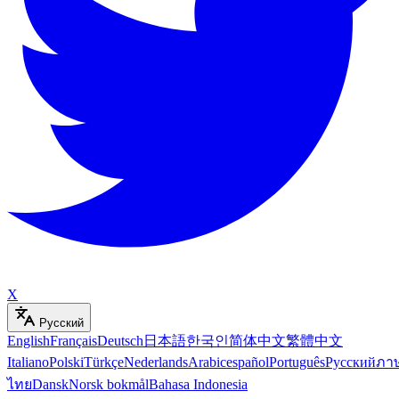
X
Русский
English
Français
Deutsch
日本語
한국인
简体中文
繁體中文
Italiano
Polski
Türkçe
Nederlands
Arabic
español
Português
Русский
ภา
ไทย
Dansk
Norsk bokmål
Bahasa Indonesia