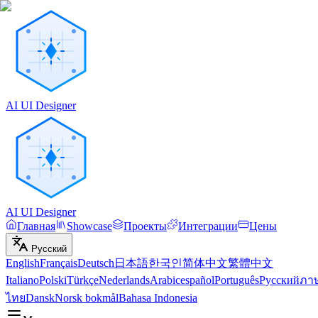
AI UI Designer
AI UI Designer
Главная
Showcase
Проекты
Интеграции
Цены
Русский
English
Français
Deutsch
日本語
한국인
简体中文
繁體中文
Italiano
Polski
Türkçe
Nederlands
Arabic
español
Português
Русский
ภา
ไทย
Dansk
Norsk bokmål
Bahasa Indonesia