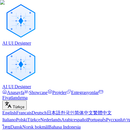
AI UI Designer
AI UI Designer
Anasayfa
Showcase
Projeler
Entegrasyonlar
Fiyatlandırma
Türkçe
English
Français
Deutsch
日本語
한국인
简体中文
繁體中文
Italiano
Polski
Türkçe
Nederlands
Arabic
español
Português
Русский
ภา
ไทย
Dansk
Norsk bokmål
Bahasa Indonesia