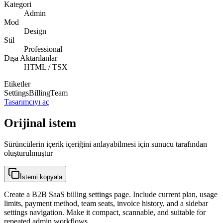
Kategori
Admin
Mod
Design
Stil
Professional
Dışa Aktarılanlar
HTML / TSX
Etiketler
Settings
Billing
Team
Tasarımcıyı aç
Orijinal istem
Sürüncülerin içerik içeriğini anlayabilmesi için sunucu tarafından
oluşturulmuştur
İstemi kopyala
Create a B2B SaaS billing settings page. Include current plan, usage
limits, payment method, team seats, invoice history, and a sidebar
settings navigation. Make it compact, scannable, and suitable for
repeated admin workflows.