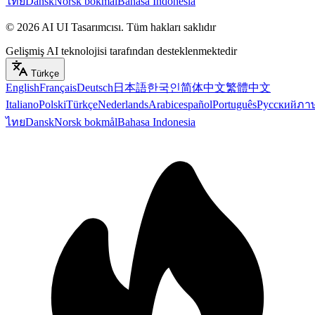
ไทย
Dansk
Norsk bokmål
Bahasa Indonesia
©
2026
AI UI Tasarımcısı
.
Tüm hakları saklıdır
Gelişmiş AI teknolojisi tarafından desteklenmektedir
Türkçe
English
Français
Deutsch
日本語
한국인
简体中文
繁體中文
Italiano
Polski
Türkçe
Nederlands
Arabic
español
Português
Русский
ภา
ไทย
Dansk
Norsk bokmål
Bahasa Indonesia