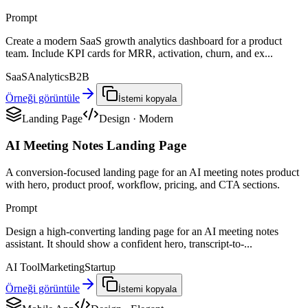
Prompt
Create a modern SaaS growth analytics dashboard for a product
team. Include KPI cards for MRR, activation, churn, and ex...
SaaS
Analytics
B2B
Örneği görüntüle
İstemi kopyala
Landing Page
Design
·
Modern
AI Meeting Notes Landing Page
A conversion-focused landing page for an AI meeting notes product
with hero, product proof, workflow, pricing, and CTA sections.
Prompt
Design a high-converting landing page for an AI meeting notes
assistant. It should show a confident hero, transcript-to-...
AI Tool
Marketing
Startup
Örneği görüntüle
İstemi kopyala