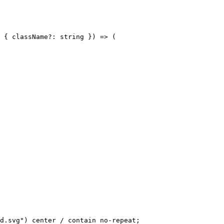
 { className?: string }) => (

d.svg") center / contain no-repeat;
