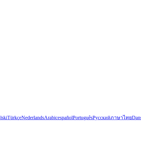
lski
Türkçe
Nederlands
Arabic
español
Português
Русский
ภาษาไทย
Dan