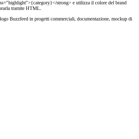
s="highlight">{category}</strong> e utilizza il colore del brand
orarla tramite HTML.
re il logo Buzzfeed in progetti commerciali, documentazione, mockup di