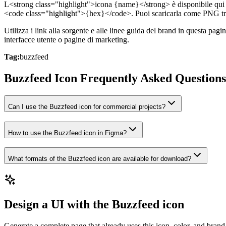
L<strong class="highlight">icona {name}</strong> è disponibile qui c
<code class="highlight">{hex}</code>. Puoi scaricarla come PNG tr
Utilizza i link alla sorgente e alle linee guida del brand in questa pa
interfacce utente o pagine di marketing.
Tag:
buzzfeed
Buzzfeed Icon Frequently Asked Questions
Can I use the Buzzfeed icon for commercial projects?
How to use the Buzzfeed icon in Figma?
What formats of the Buzzfeed icon are available for download?
Design a UI with the Buzzfeed icon
Generate a complete page that already uses this icon, color, and brand