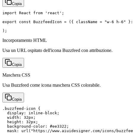
Copia
import React from 'react';

export const BuzzfeedIcon = ({ className = "w-6 h-6" }:
);
Incorporamento HTML
Usa un URL ospitato dell'icona Buzzfeed con attribuzione.
Copia
Maschera CSS
Usa Buzzfeed come icona maschera CSS colorabile.
Copia
.buzzfeed-icon {

  display: inline-block;

  width: 32px;

  height: 32px;

  background-color: #ee3322;

  mask: url("https://www.aiuidesigner.com/icons/buzzfee