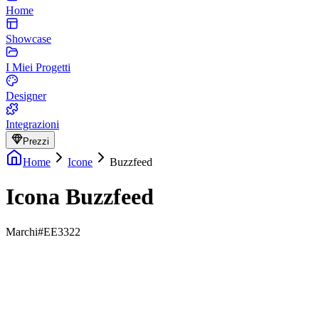
Home
Showcase
I Miei Progetti
Designer
Integrazioni
Prezzi
Home
Icone
Buzzfeed
Icona Buzzfeed
Marchi
#EE3322