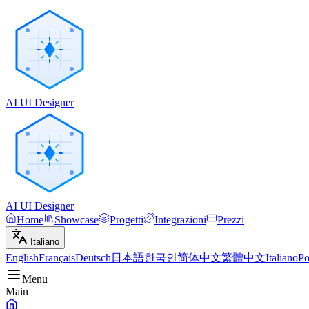
AI UI Designer
AI UI Designer
Home
Showcase
Progetti
Integrazioni
Prezzi
Italiano
English
Français
Deutsch
日本語
한국인
简体中文
繁體中文
Italiano
Po
Menu
Main