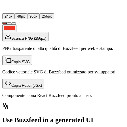
24
px
48
px
96
px
256
px
Scarica PNG
(
256
px)
PNG trasparente di alta qualità di Buzzfeed per web e stampa.
Copia SVG
Codice vettoriale SVG di Buzzfeed ottimizzato per sviluppatori.
Copia React
(JSX)
Componente icona React Buzzfeed pronto all'uso.
Use Buzzfeed in a generated UI