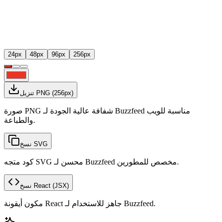
24
px
48
px
96
px
256
px
px)
256
(
تنزيل PNG
صورة PNG شفافة عالية الجودة لـ Buzzfeed مناسبة للويب
والطباعة.
نسخ SVG
كود متجه SVG محسن لـ Buzzfeed مخصص للمطورين.
(JSX)
نسخ React
مكون أيقونة React جاهز للاستخدام لـ Buzzfeed.