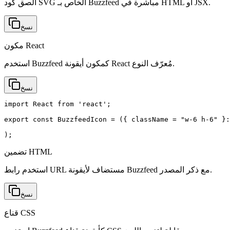
الصق كود SVG الخاص بـ Buzzfeed مباشرة في HTML أو JSX.
نسخ
مكون React
استخدم Buzzfeed كمكون أيقونة React مُعرّف النوع.
نسخ
import React from 'react';

export const BuzzfeedIcon = ({ className = "w-6 h-6" }:
);
تضمين HTML
استخدم رابط URL مستضاف لأيقونة Buzzfeed مع ذكر المصدر.
نسخ
قناع CSS