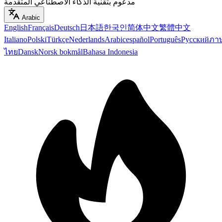
مدعوم بتقنية الذكاء الاصطناعي المتقدمة
Arabic
English
Français
Deutsch
日本語
한국인
简体中文
繁體中文
Italiano
Polski
Türkçe
Nederlands
Arabic
español
Português
Русский
ภา
ไทย
Dansk
Norsk bokmål
Bahasa Indonesia