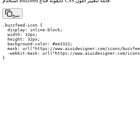
استخدم Buzzfeed كأيقونة قناع CSS قابلة لتغيير اللون.
نسخ
.buzzfeed-icon {

  display: inline-block;

  width: 32px;

  height: 32px;

  background-color: #ee3322;

  mask: url("https://www.aiuidesigner.com/icons/buzzfee
  -webkit-mask: url("https://www.aiuidesigner.com/icons
}