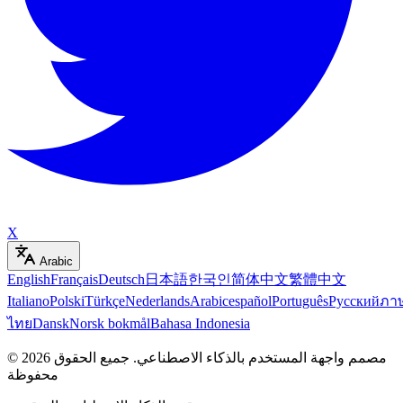
X
Arabic
English
Français
Deutsch
日本語
한국인
简体中文
繁體中文
Italiano
Polski
Türkçe
Nederlands
Arabic
español
Português
Русский
ภา
ไทย
Dansk
Norsk bokmål
Bahasa Indonesia
مصمم واجهة المستخدم بالذكاء الاصطناعي
.
جميع الحقوق
2026
©
محفوظة