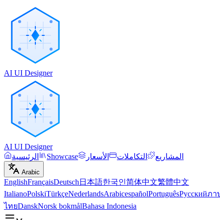
AI UI Designer
AI UI Designer
المشاريع
التكاملات
الأسعار
Showcase
الرئيسية
Arabic
English
Français
Deutsch
日本語
한국인
简体中文
繁體中文
Italiano
Polski
Türkçe
Nederlands
Arabic
español
Português
Русский
ภา
ไทย
Dansk
Norsk bokmål
Bahasa Indonesia