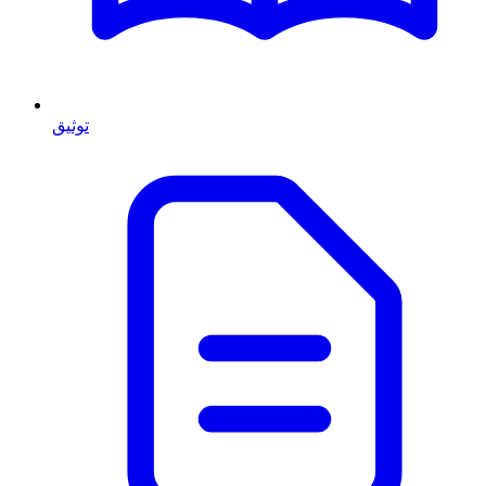
توثيق