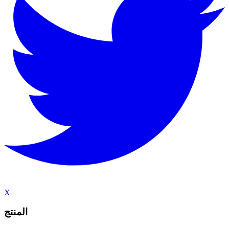
X
المنتج