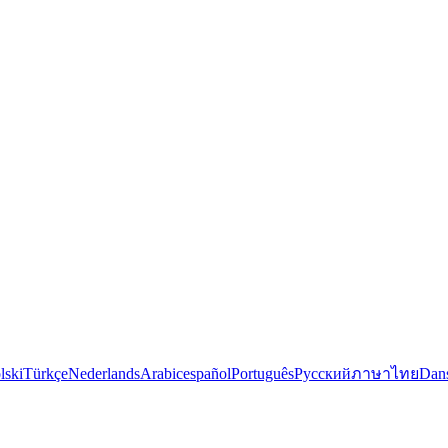
lski
Türkçe
Nederlands
Arabic
español
Português
Русский
ภาษาไทย
Dan