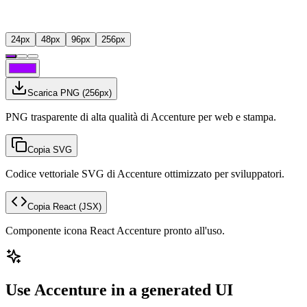
24
px
48
px
96
px
256
px
Scarica PNG
(
256
px)
PNG trasparente di alta qualità di Accenture per web e stampa.
Copia SVG
Codice vettoriale SVG di Accenture ottimizzato per sviluppatori.
Copia React
(JSX)
Componente icona React Accenture pronto all'uso.
Use Accenture in a generated UI