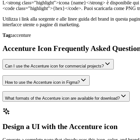
L<strong class="highlight">icona {name}</strong> è disponibile qui c
<code class="highlight">{hex}</code>. Puoi scaricarla come PNG tr
Utilizza i link alla sorgente e alle linee guida del brand in questa pag
interfacce utente o pagine di marketing.
Tag:
accenture
Accenture Icon Frequently Asked Questio
Can I use the Accenture icon for commercial projects?
How to use the Accenture icon in Figma?
What formats of the Accenture icon are available for download?
Design a UI with the Accenture icon
Generate a complete page that already uses this icon, color, and brand