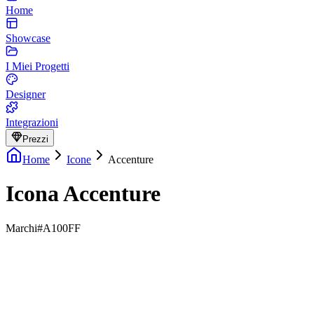
Home
Showcase
I Miei Progetti
Designer
Integrazioni
Prezzi
Home
Icone
Accenture
Icona Accenture
Marchi
#A100FF