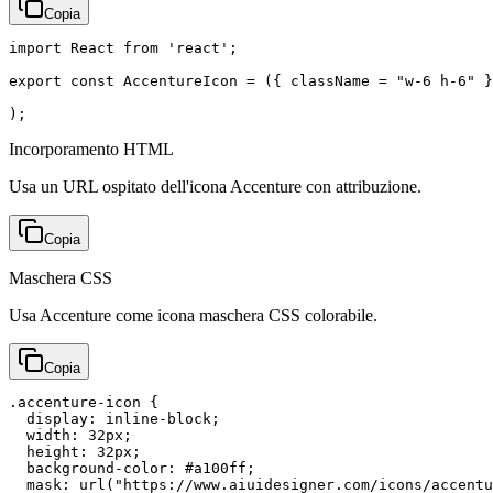
Copia
import React from 'react';

export const AccentureIcon = ({ className = "w-6 h-6" }
);
Incorporamento HTML
Usa un URL ospitato dell'icona Accenture con attribuzione.
Copia
Maschera CSS
Usa Accenture come icona maschera CSS colorabile.
Copia
.accenture-icon {

  display: inline-block;

  width: 32px;

  height: 32px;

  background-color: #a100ff;

  mask: url("https://www.aiuidesigner.com/icons/accentu