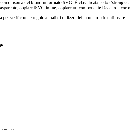
ome risorsa del brand in formato SVG. È classificata sotto <strong clas
asparente, copiare lSVG inline, copiare un componente React o incorp
ina per verificare le regole attuali di utilizzo del marchio prima di usa
ns
 context.