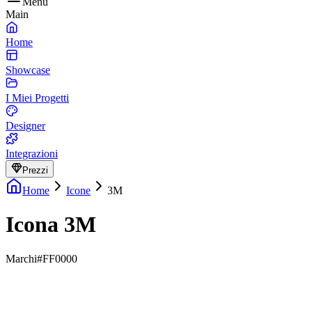
Menu
Main
Home
Showcase
I Miei Progetti
Designer
Integrazioni
Prezzi
Home
Icone
3M
Icona 3M
Marchi
#FF0000