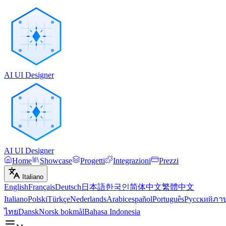
AI UI Designer
AI UI Designer
Home
Showcase
Progetti
Integrazioni
Prezzi
Italiano
English
Français
Deutsch
日本語
한국인
简体中文
繁體中文
Italiano
Polski
Türkçe
Nederlands
Arabic
español
Português
Русский
ภา
ไทย
Dansk
Norsk bokmål
Bahasa Indonesia