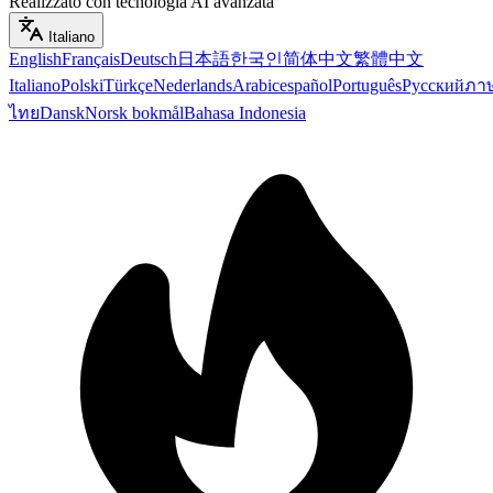
Realizzato con tecnologia AI avanzata
Italiano
English
Français
Deutsch
日本語
한국인
简体中文
繁體中文
Italiano
Polski
Türkçe
Nederlands
Arabic
español
Português
Русский
ภา
ไทย
Dansk
Norsk bokmål
Bahasa Indonesia