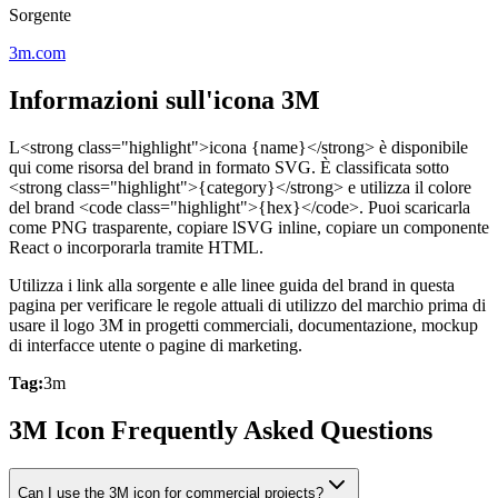
Sorgente
3m.com
Informazioni sull'icona 3M
L<strong class="highlight">icona {name}</strong> è disponibile
qui come risorsa del brand in formato SVG. È classificata sotto
<strong class="highlight">{category}</strong> e utilizza il colore
del brand <code class="highlight">{hex}</code>. Puoi scaricarla
come PNG trasparente, copiare lSVG inline, copiare un componente
React o incorporarla tramite HTML.
Utilizza i link alla sorgente e alle linee guida del brand in questa
pagina per verificare le regole attuali di utilizzo del marchio prima di
usare il logo 3M in progetti commerciali, documentazione, mockup
di interfacce utente o pagine di marketing.
Tag:
3m
3M Icon Frequently Asked Questions
Can I use the 3M icon for commercial projects?