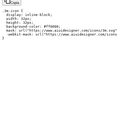
Copia
.3m-icon {

  display: inline-block;

  width: 32px;

  height: 32px;

  background-color: #ff0000;

  mask: url("https://www.aiuidesigner.com/icons/3m.svg"
  -webkit-mask: url("https://www.aiuidesigner.com/icons
}