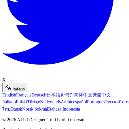
X
Italiano
English
Français
Deutsch
日本語
한국인
简体中文
繁體中文
Italiano
Polski
Türkçe
Nederlands
Arabic
español
Português
Русский
ภา
ไทย
Dansk
Norsk bokmål
Bahasa Indonesia
©
2026
AI UI Designer
.
Tutti i diritti riservati