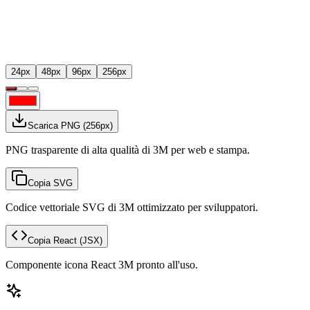
24
px
48
px
96
px
256
px
Scarica PNG
(
256
px)
PNG trasparente di alta qualità di 3M per web e stampa.
Copia SVG
Codice vettoriale SVG di 3M ottimizzato per sviluppatori.
Copia React
(JSX)
Componente icona React 3M pronto all'uso.