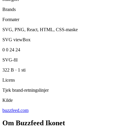
Brands
Formater
SVG, PNG, React, HTML, CSS-maske
SVG viewBox
0 0 24 24
SVG-fil
322 B
·
1 sti
Licens
Tjek brand-retningslinjer
Kilde
buzzfeed.com
Om Buzzfeed Ikonet