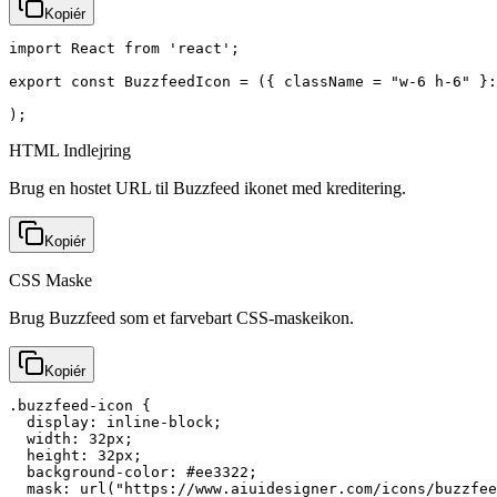
Kopiér
import React from 'react';

export const BuzzfeedIcon = ({ className = "w-6 h-6" }:
);
HTML Indlejring
Brug en hostet URL til Buzzfeed ikonet med kreditering.
Kopiér
CSS Maske
Brug Buzzfeed som et farvebart CSS-maskeikon.
Kopiér
.buzzfeed-icon {

  display: inline-block;

  width: 32px;

  height: 32px;

  background-color: #ee3322;

  mask: url("https://www.aiuidesigner.com/icons/buzzfee