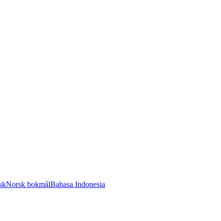
sk
Norsk bokmål
Bahasa Indonesia