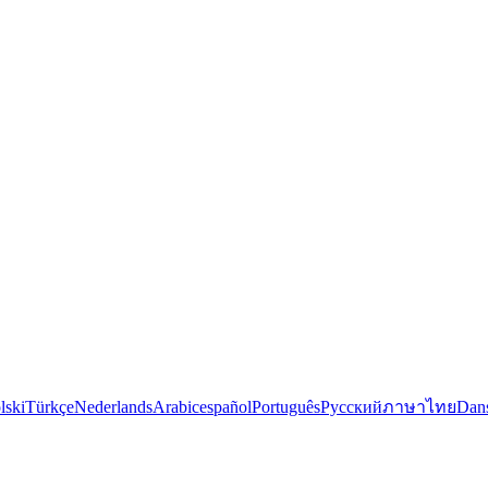
lski
Türkçe
Nederlands
Arabic
español
Português
Русский
ภาษาไทย
Dan