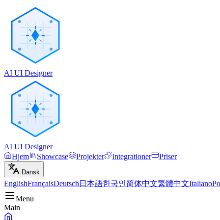
AI UI Designer
AI UI Designer
Hjem
Showcase
Projekter
Integrationer
Priser
Dansk
English
Français
Deutsch
日本語
한국인
简体中文
繁體中文
Italiano
Po
Menu
Main