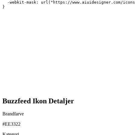
  -webkit-mask: url("https://www.aiuidesigner.com/icons
}
Buzzfeed Ikon Detaljer
Brandfarve
#EE3322
Kategori