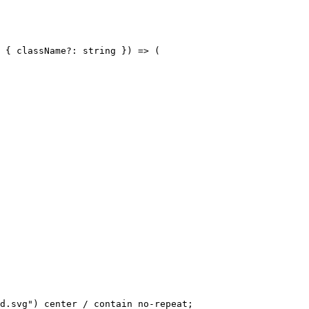
 { className?: string }) => (

d.svg") center / contain no-repeat;
