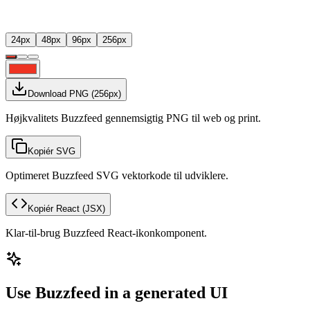
24
px
48
px
96
px
256
px
Download PNG
(
256
px)
Højkvalitets Buzzfeed gennemsigtig PNG til web og print.
Kopiér SVG
Optimeret Buzzfeed SVG vektorkode til udviklere.
Kopiér React
(JSX)
Klar-til-brug Buzzfeed React-ikonkomponent.
Use Buzzfeed in a generated UI