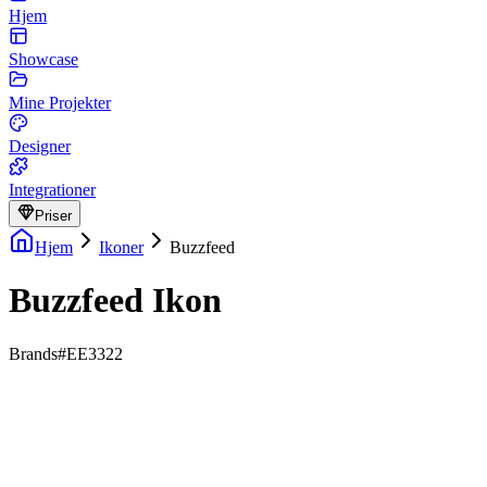
Hjem
Showcase
Mine Projekter
Designer
Integrationer
Priser
Hjem
Ikoner
Buzzfeed
Buzzfeed Ikon
Brands
#EE3322