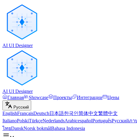
AI UI Designer
AI UI Designer
Главная
Showcase
Проекты
Интеграции
Цены
Русский
English
Français
Deutsch
日本語
한국인
简体中文
繁體中文
Italiano
Polski
Türkçe
Nederlands
Arabic
español
Português
Русский
ภา
ไทย
Dansk
Norsk bokmål
Bahasa Indonesia