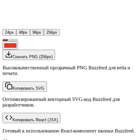
24
px
48
px
96
px
256
px
Скачать PNG
(
256
px)
Высококачественный прозрачный PNG Buzzfeed для веба и
печати.
Копировать SVG
Оптимизированный векторный SVG-код Buzzfeed для
разработчиков.
Копировать React
(JSX)
Готовый к использованию React-компонент иконки Buzzfeed.