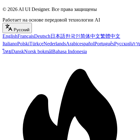
©
2026
AI UI Designer
.
Все права защищены
Работает на основе передовой технологии AI
Русский
English
Français
Deutsch
日本語
한국인
简体中文
繁體中文
Italiano
Polski
Türkçe
Nederlands
Arabic
español
Português
Русский
ภา
ไทย
Dansk
Norsk bokmål
Bahasa Indonesia