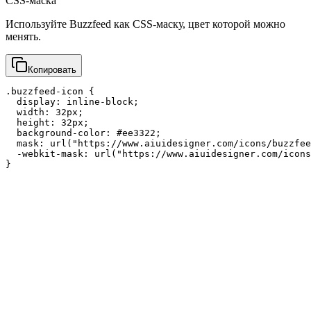
CSS-маска
Используйте Buzzfeed как CSS-маску, цвет которой можно
менять.
Копировать
.buzzfeed-icon {

  display: inline-block;

  width: 32px;

  height: 32px;

  background-color: #ee3322;

  mask: url("https://www.aiuidesigner.com/icons/buzzfee
  -webkit-mask: url("https://www.aiuidesigner.com/icons
}