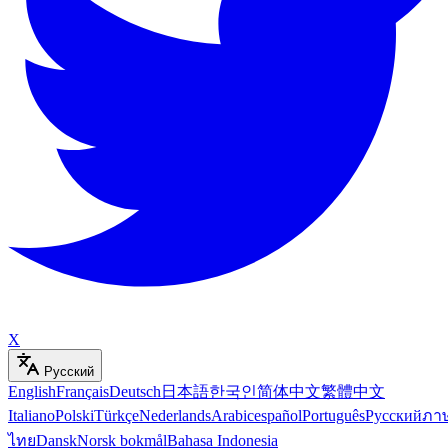
X
Русский
English
Français
Deutsch
日本語
한국인
简体中文
繁體中文
Italiano
Polski
Türkçe
Nederlands
Arabic
español
Português
Русский
ภา
ไทย
Dansk
Norsk bokmål
Bahasa Indonesia