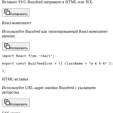
Вставьте SVG Buzzfeed напрямую в HTML или JSX.
Копировать
React-компонент
Используйте Buzzfeed как типизированный React-компонент
иконки.
Копировать
import React from 'react';

export const BuzzfeedIcon = ({ className = "w-6 h-6" }:
);
HTML-вставка
Используйте URL-адрес иконки Buzzfeed с указанием
авторства.
Копировать