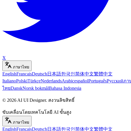
X
ภาษาไทย
English
Français
Deutsch
日本語
한국인
简体中文
繁體中文
Italiano
Polski
Türkçe
Nederlands
Arabic
español
Português
Русский
ภา
ไทย
Dansk
Norsk bokmål
Bahasa Indonesia
©
2026
AI UI Designer
.
สงวนลิขสิทธิ์
ขับเคลื่อนโดยเทคโนโลยี AI ขั้นสูง
ภาษาไทย
English
Français
Deutsch
日本語
한국인
简体中文
繁體中文