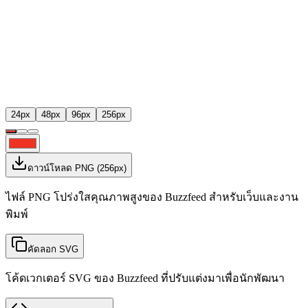
24
px
48
px
96
px
256
px
ดาวน์โหลด PNG
(
256
px)
ไฟล์ PNG โปร่งใสคุณภาพสูงของ Buzzfeed สำหรับเว็บและงาน
พิมพ์
คัดลอก SVG
โค้ดเวกเตอร์ SVG ของ Buzzfeed ที่ปรับแต่งมาเพื่อนักพัฒนา