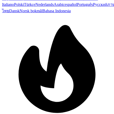
Italiano
Polski
Türkçe
Nederlands
Arabic
español
Português
Русский
ภา
ไทย
Dansk
Norsk bokmål
Bahasa Indonesia