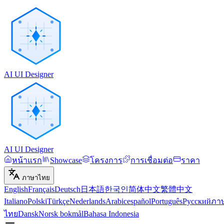
AI UI Designer
AI UI Designer
หน้าแรก
Showcase
โครงการ
การเชื่อมต่อ
ราคา
ภาษาไทย
English
Français
Deutsch
日本語
한국인
简体中文
繁體中文
Italiano
Polski
Türkçe
Nederlands
Arabic
español
Português
Русский
ภา
ไทย
Dansk
Norsk bokmål
Bahasa Indonesia