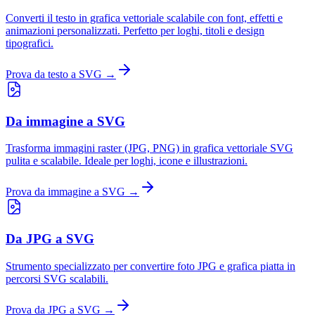
Converti il testo in grafica vettoriale scalabile con font, effetti e
animazioni personalizzati. Perfetto per loghi, titoli e design
tipografici.
Prova da testo a SVG →
Da immagine a SVG
Trasforma immagini raster (JPG, PNG) in grafica vettoriale SVG
pulita e scalabile. Ideale per loghi, icone e illustrazioni.
Prova da immagine a SVG →
Da JPG a SVG
Strumento specializzato per convertire foto JPG e grafica piatta in
percorsi SVG scalabili.
Prova da JPG a SVG →