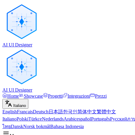
AI UI Designer
AI UI Designer
Home
Showcase
Progetti
Integrazioni
Prezzi
Italiano
English
Français
Deutsch
日本語
한국인
简体中文
繁體中文
Italiano
Polski
Türkçe
Nederlands
Arabic
español
Português
Русский
ภา
ไทย
Dansk
Norsk bokmål
Bahasa Indonesia