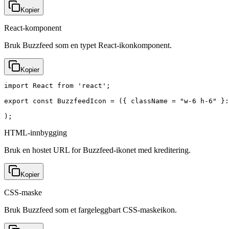
Kopier
React-komponent
Bruk Buzzfeed som en typet React-ikonkomponent.
Kopier
import React from 'react';

export const BuzzfeedIcon = ({ className = "w-6 h-6" }:
);
HTML-innbygging
Bruk en hostet URL for Buzzfeed-ikonet med kreditering.
Kopier
CSS-maske
Bruk Buzzfeed som et fargeleggbart CSS-maskeikon.