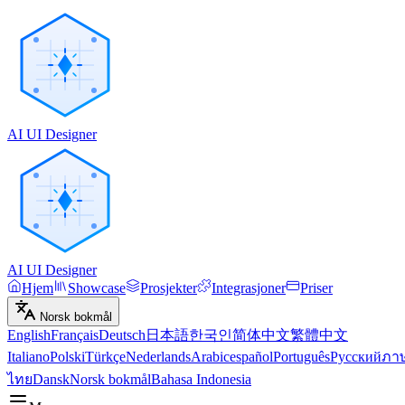
AI UI Designer
AI UI Designer
Hjem
Showcase
Prosjekter
Integrasjoner
Priser
Norsk bokmål
English
Français
Deutsch
日本語
한국인
简体中文
繁體中文
Italiano
Polski
Türkçe
Nederlands
Arabic
español
Português
Русский
ภา
ไทย
Dansk
Norsk bokmål
Bahasa Indonesia