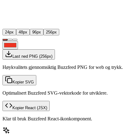
24
px
48
px
96
px
256
px
Last ned PNG
(
256
px)
Høykvalitets gjennomsiktig Buzzfeed PNG for web og trykk.
Kopier SVG
Optimalisert Buzzfeed SVG-vektorkode for utviklere.
Kopier React
(JSX)
Klar til bruk Buzzfeed React-ikonkomponent.