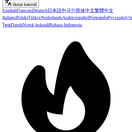
Norsk bokmål
English
Français
Deutsch
日本語
한국인
简体中文
繁體中文
Italiano
Polski
Türkçe
Nederlands
Arabic
español
Português
Русский
ภา
ไทย
Dansk
Norsk bokmål
Bahasa Indonesia