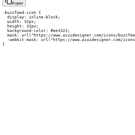
Kopier
.buzzfeed-icon {

  display: inline-block;

  width: 32px;

  height: 32px;

  background-color: #ee3322;

  mask: url("https://www.aiuidesigner.com/icons/buzzfee
  -webkit-mask: url("https://www.aiuidesigner.com/icons
}