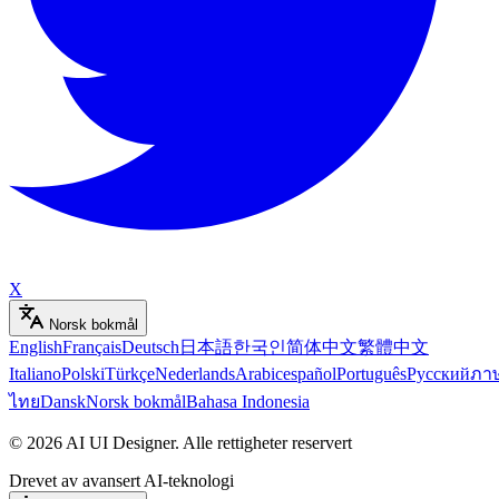
X
Norsk bokmål
English
Français
Deutsch
日本語
한국인
简体中文
繁體中文
Italiano
Polski
Türkçe
Nederlands
Arabic
español
Português
Русский
ภา
ไทย
Dansk
Norsk bokmål
Bahasa Indonesia
©
2026
AI UI Designer
.
Alle rettigheter reservert
Drevet av avansert AI-teknologi