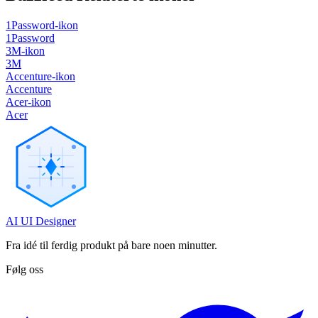
1Password-ikon
1Password
3M-ikon
3M
Accenture-ikon
Accenture
Acer-ikon
Acer
AI UI Designer
Fra idé til ferdig produkt på bare noen minutter.
Følg oss