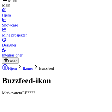
Menu
Main
Hjem
Showcase
Mine prosjekter
Designer
Integrasjoner
Priser
Hjem
Ikoner
Buzzfeed
Buzzfeed-ikon
Merkevarer
#EE3322