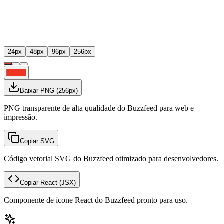
24
px
48
px
96
px
256
px
Baixar PNG
(
256
px)
PNG transparente de alta qualidade do Buzzfeed para web e
impressão.
Copiar SVG
Código vetorial SVG do Buzzfeed otimizado para desenvolvedores.
Copiar React
(JSX)
Componente de ícone React do Buzzfeed pronto para uso.