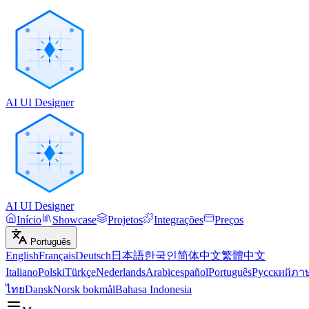
AI UI Designer
AI UI Designer
Início
Showcase
Projetos
Integrações
Preços
Português
English
Français
Deutsch
日本語
한국인
简体中文
繁體中文
Italiano
Polski
Türkçe
Nederlands
Arabic
español
Português
Русский
ภา
ไทย
Dansk
Norsk bokmål
Bahasa Indonesia