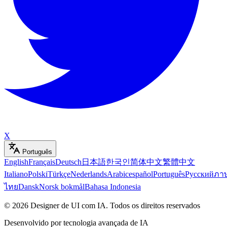
X
Português
English
Français
Deutsch
日本語
한국인
简体中文
繁體中文
Italiano
Polski
Türkçe
Nederlands
Arabic
español
Português
Русский
ภา
ไทย
Dansk
Norsk bokmål
Bahasa Indonesia
©
2026
Designer de UI com IA
.
Todos os direitos reservados
Desenvolvido por tecnologia avançada de IA