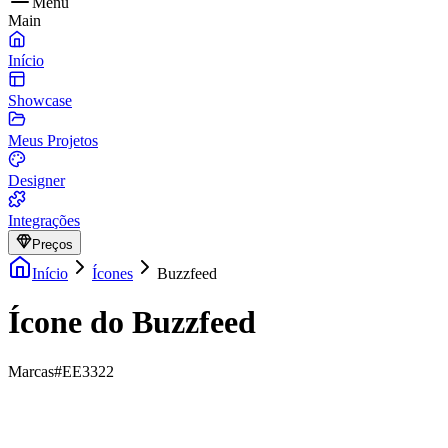
Menu
Main
Início
Showcase
Meus Projetos
Designer
Integrações
Preços
Início
Ícones
Buzzfeed
Ícone do Buzzfeed
Marcas
#EE3322