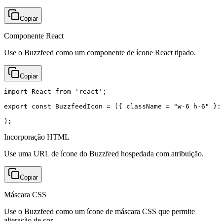
Copiar
Componente React
Use o Buzzfeed como um componente de ícone React tipado.
Copiar
import React from 'react';

export const BuzzfeedIcon = ({ className = "w-6 h-6" }:
);
Incorporação HTML
Use uma URL de ícone do Buzzfeed hospedada com atribuição.
Copiar
Máscara CSS
Use o Buzzfeed como um ícone de máscara CSS que permite
alteração de cor.