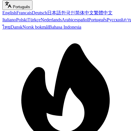
Português
English
Français
Deutsch
日本語
한국인
简体中文
繁體中文
Italiano
Polski
Türkçe
Nederlands
Arabic
español
Português
Русский
ภา
ไทย
Dansk
Norsk bokmål
Bahasa Indonesia