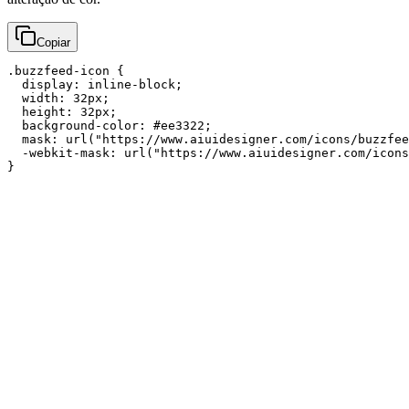
Copiar
.buzzfeed-icon {

  display: inline-block;

  width: 32px;

  height: 32px;

  background-color: #ee3322;

  mask: url("https://www.aiuidesigner.com/icons/buzzfee
  -webkit-mask: url("https://www.aiuidesigner.com/icons
}