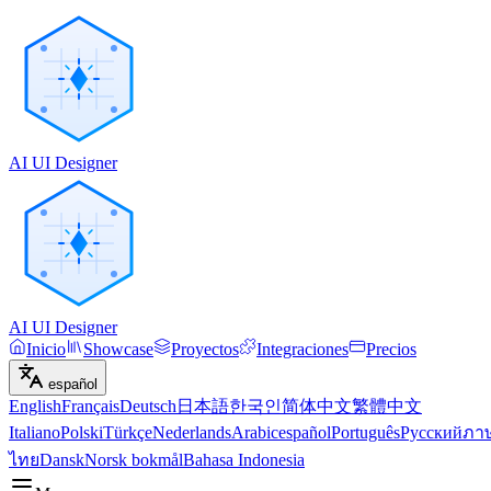
AI UI Designer
AI UI Designer
Inicio
Showcase
Proyectos
Integraciones
Precios
español
English
Français
Deutsch
日本語
한국인
简体中文
繁體中文
Italiano
Polski
Türkçe
Nederlands
Arabic
español
Português
Русский
ภา
ไทย
Dansk
Norsk bokmål
Bahasa Indonesia