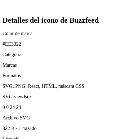
Detalles del icono de Buzzfeed
Color de marca
#EE3322
Categoría
Marcas
Formatos
SVG, PNG, React, HTML, máscara CSS
SVG viewBox
0 0 24 24
Archivo SVG
322 B
·
1 trazado
Licencia