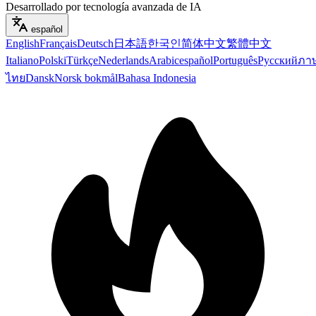
Desarrollado por tecnología avanzada de IA
español
English
Français
Deutsch
日本語
한국인
简体中文
繁體中文
Italiano
Polski
Türkçe
Nederlands
Arabic
español
Português
Русский
ภา
ไทย
Dansk
Norsk bokmål
Bahasa Indonesia