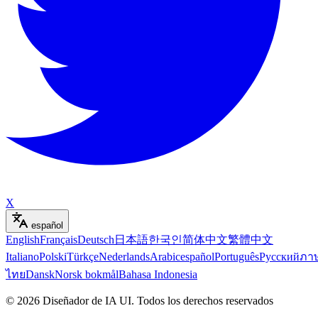
X
español
English
Français
Deutsch
日本語
한국인
简体中文
繁體中文
Italiano
Polski
Türkçe
Nederlands
Arabic
español
Português
Русский
ภา
ไทย
Dansk
Norsk bokmål
Bahasa Indonesia
©
2026
Diseñador de IA UI
.
Todos los derechos reservados