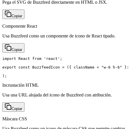
Pega el SVG de Buzzfeed directamente en HTML o JSX.
Copiar
Componente React
Usa Buzzfeed como un componente de icono de React tipado.
Copiar
import React from 'react';

export const BuzzfeedIcon = ({ className = "w-6 h-6" }:
);
Incrustación HTML
Usa una URL alojada del icono de Buzzfeed con atribución.
Copiar
Máscara CSS
Usa Buzzfeed como un icono de máscara CSS que permite cambiar