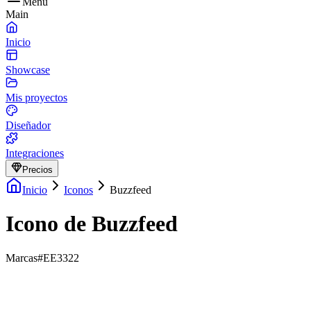
Menu
Main
Inicio
Showcase
Mis proyectos
Diseñador
Integraciones
Precios
Inicio
Iconos
Buzzfeed
Icono de Buzzfeed
Marcas
#EE3322