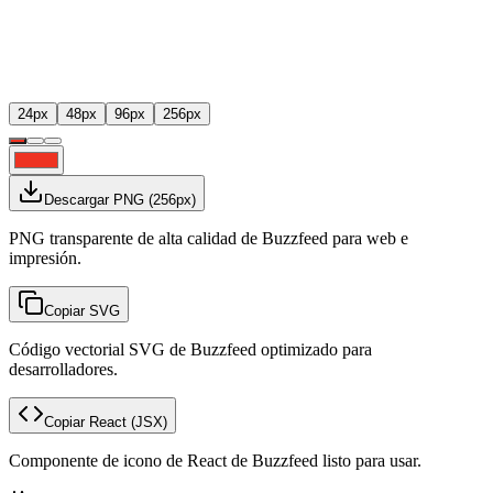
24
px
48
px
96
px
256
px
Descargar PNG
(
256
px)
PNG transparente de alta calidad de Buzzfeed para web e
impresión.
Copiar SVG
Código vectorial SVG de Buzzfeed optimizado para
desarrolladores.
Copiar React
(JSX)
Componente de icono de React de Buzzfeed listo para usar.