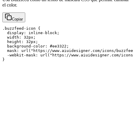
el color.
Copiar
.buzzfeed-icon {

  display: inline-block;

  width: 32px;

  height: 32px;

  background-color: #ee3322;

  mask: url("https://www.aiuidesigner.com/icons/buzzfee
  -webkit-mask: url("https://www.aiuidesigner.com/icons
}