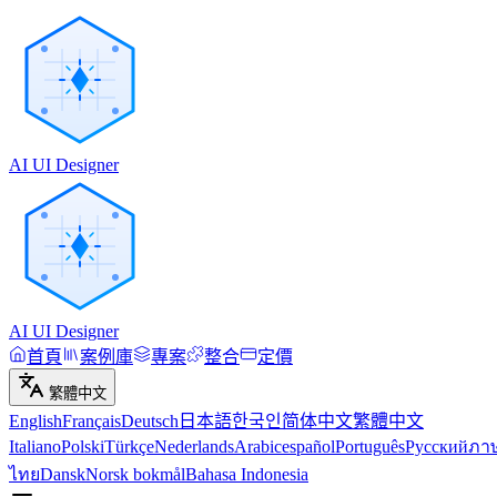
AI UI Designer
AI UI Designer
首頁
案例庫
專案
整合
定價
繁體中文
English
Français
Deutsch
日本語
한국인
简体中文
繁體中文
Italiano
Polski
Türkçe
Nederlands
Arabic
español
Português
Русский
ภา
ไทย
Dansk
Norsk bokmål
Bahasa Indonesia