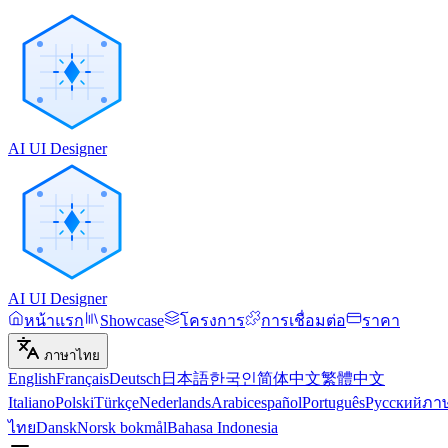
AI UI Designer
AI UI Designer
หน้าแรก
Showcase
โครงการ
การเชื่อมต่อ
ราคา
ภาษาไทย
English
Français
Deutsch
日本語
한국인
简体中文
繁體中文
Italiano
Polski
Türkçe
Nederlands
Arabic
español
Português
Русский
ภา
ไทย
Dansk
Norsk bokmål
Bahasa Indonesia