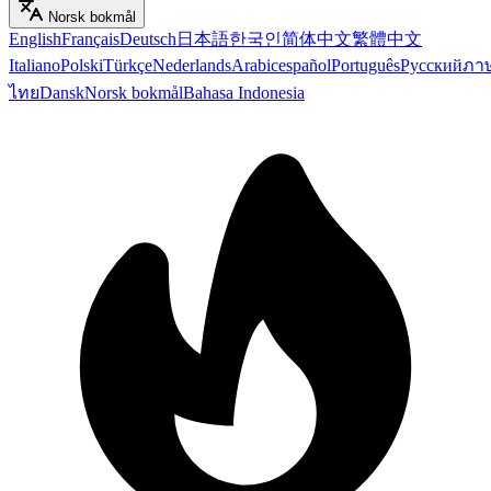
Norsk bokmål
English
Français
Deutsch
日本語
한국인
简体中文
繁體中文
Italiano
Polski
Türkçe
Nederlands
Arabic
español
Português
Русский
ภา
ไทย
Dansk
Norsk bokmål
Bahasa Indonesia