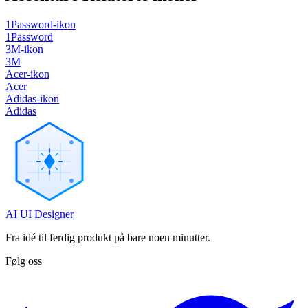
1Password-ikon
1Password
3M-ikon
3M
Acer-ikon
Acer
Adidas-ikon
Adidas
AI UI Designer
Fra idé til ferdig produkt på bare noen minutter.
Følg oss