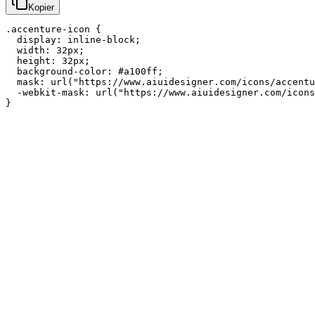
Kopier
.accenture-icon {

  display: inline-block;

  width: 32px;

  height: 32px;

  background-color: #a100ff;

  mask: url("https://www.aiuidesigner.com/icons/accentu
  -webkit-mask: url("https://www.aiuidesigner.com/icons
}