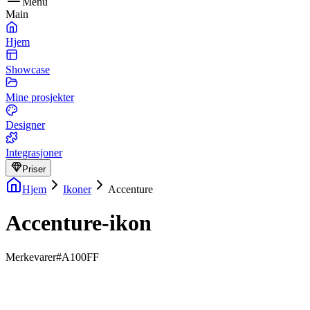
Menu
Main
Hjem
Showcase
Mine prosjekter
Designer
Integrasjoner
Priser
Hjem
Ikoner
Accenture
Accenture-ikon
Merkevarer
#A100FF