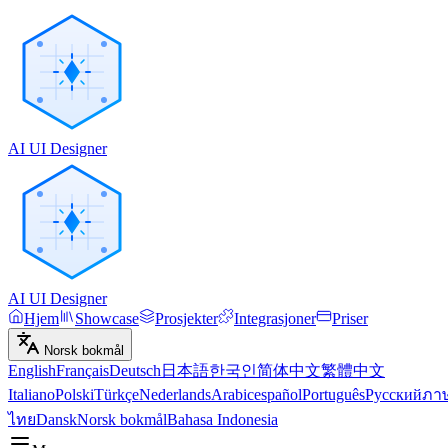
AI UI Designer
AI UI Designer
Hjem
Showcase
Prosjekter
Integrasjoner
Priser
Norsk bokmål
English
Français
Deutsch
日本語
한국인
简体中文
繁體中文
Italiano
Polski
Türkçe
Nederlands
Arabic
español
Português
Русский
ภา
ไทย
Dansk
Norsk bokmål
Bahasa Indonesia