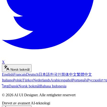
X
Norsk bokmål
English
Français
Deutsch
日本語
한국인
简体中文
繁體中文
Italiano
Polski
Türkçe
Nederlands
Arabic
español
Português
Русский
ภา
ไทย
Dansk
Norsk bokmål
Bahasa Indonesia
©
2026
AI UI Designer
.
Alle rettigheter reservert
Drevet av avansert AI-teknologi