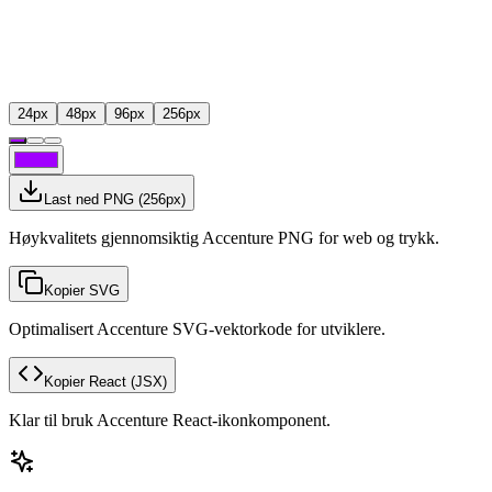
24
px
48
px
96
px
256
px
Last ned PNG
(
256
px)
Høykvalitets gjennomsiktig Accenture PNG for web og trykk.
Kopier SVG
Optimalisert Accenture SVG-vektorkode for utviklere.
Kopier React
(JSX)
Klar til bruk Accenture React-ikonkomponent.