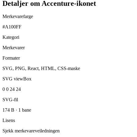
Detaljer om Accenture-ikonet
Merkevarefarge
#A100FF
Kategori
Merkevarer
Formater
SVG, PNG, React, HTML, CSS-maske
SVG viewBox
0 0 24 24
SVG-fil
174 B
·
1 bane
Lisens
Sjekk merkevareveiledningen