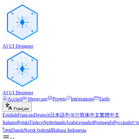
AI UI Designer
AI UI Designer
Accueil
Showcase
Projets
Intégrations
Tarifs
Français
English
Français
Deutsch
日本語
한국인
简体中文
繁體中文
Italiano
Polski
Türkçe
Nederlands
Arabic
español
Português
Русский
ภา
ไทย
Dansk
Norsk bokmål
Bahasa Indonesia