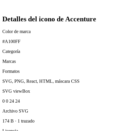
Detalles del icono de Accenture
Color de marca
#A100FF
Categoría
Marcas
Formatos
SVG, PNG, React, HTML, máscara CSS
SVG viewBox
0 0 24 24
Archivo SVG
174 B
·
1 trazado
Licencia