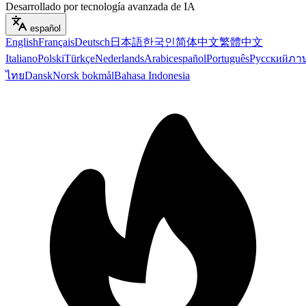
Desarrollado por tecnología avanzada de IA
español
English
Français
Deutsch
日本語
한국인
简体中文
繁體中文
Italiano
Polski
Türkçe
Nederlands
Arabic
español
Português
Русский
ภา
ไทย
Dansk
Norsk bokmål
Bahasa Indonesia