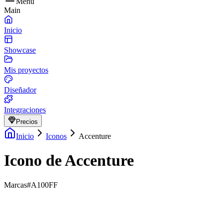
Menu
Main
Inicio
Showcase
Mis proyectos
Diseñador
Integraciones
Precios
Inicio
Iconos
Accenture
Icono de Accenture
Marcas
#A100FF