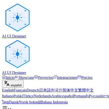
AI UI Designer
AI UI Designer
Inicio
Showcase
Proyectos
Integraciones
Precios
español
English
Français
Deutsch
日本語
한국인
简体中文
繁體中文
Italiano
Polski
Türkçe
Nederlands
Arabic
español
Português
Русский
ภา
ไทย
Dansk
Norsk bokmål
Bahasa Indonesia