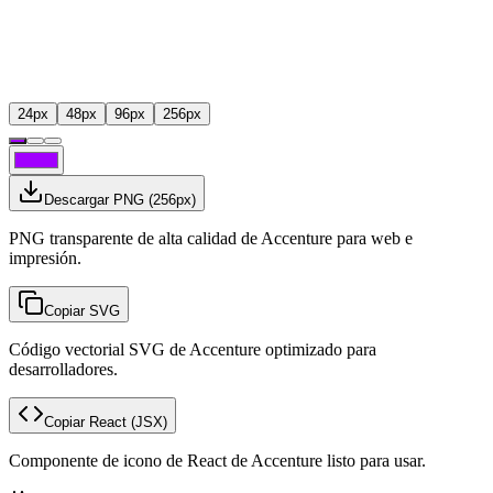
24
px
48
px
96
px
256
px
Descargar PNG
(
256
px)
PNG transparente de alta calidad de Accenture para web e
impresión.
Copiar SVG
Código vectorial SVG de Accenture optimizado para
desarrolladores.
Copiar React
(JSX)
Componente de icono de React de Accenture listo para usar.