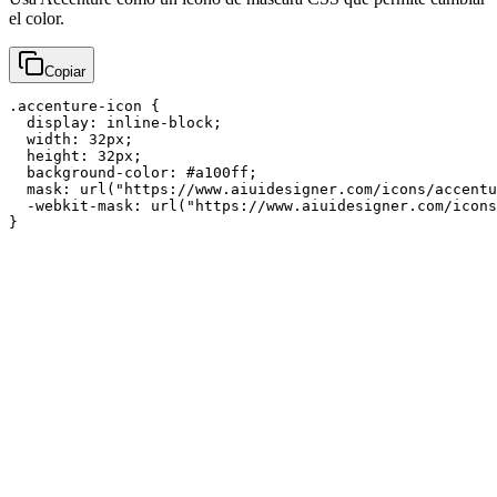
el color.
Copiar
.accenture-icon {

  display: inline-block;

  width: 32px;

  height: 32px;

  background-color: #a100ff;

  mask: url("https://www.aiuidesigner.com/icons/accentu
  -webkit-mask: url("https://www.aiuidesigner.com/icons
}