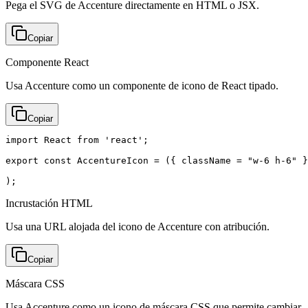
Pega el SVG de Accenture directamente en HTML o JSX.
Copiar
Componente React
Usa Accenture como un componente de icono de React tipado.
Copiar
import React from 'react';

export const AccentureIcon = ({ className = "w-6 h-6" }
);
Incrustación HTML
Usa una URL alojada del icono de Accenture con atribución.
Copiar
Máscara CSS
Usa Accenture como un icono de máscara CSS que permite cambiar