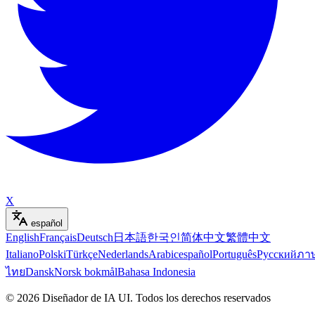
X
español
English
Français
Deutsch
日本語
한국인
简体中文
繁體中文
Italiano
Polski
Türkçe
Nederlands
Arabic
español
Português
Русский
ภา
ไทย
Dansk
Norsk bokmål
Bahasa Indonesia
©
2026
Diseñador de IA UI
.
Todos los derechos reservados