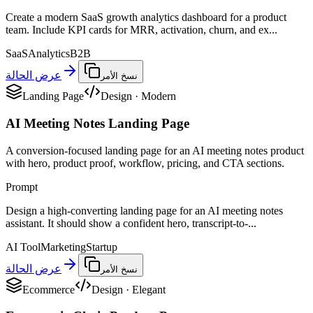
Create a modern SaaS growth analytics dashboard for a product
team. Include KPI cards for MRR, activation, churn, and ex...
SaaS
Analytics
B2B
عرض الحالة
نسخ الأمر
Landing Page
Design
·
Modern
AI Meeting Notes Landing Page
A conversion-focused landing page for an AI meeting notes product
with hero, product proof, workflow, pricing, and CTA sections.
Prompt
Design a high-converting landing page for an AI meeting notes
assistant. It should show a confident hero, transcript-to-...
AI Tool
Marketing
Startup
عرض الحالة
نسخ الأمر
Ecommerce
Design
·
Elegant