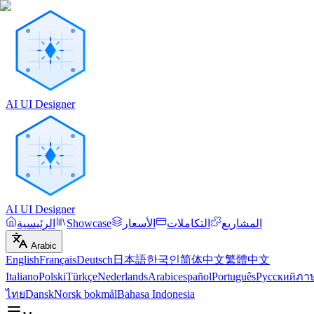
AI UI Designer
AI UI Designer
المشاريع
التكاملات
الأسعار
Showcase
الرئيسية
Arabic
English
Français
Deutsch
日本語
한국인
简体中文
繁體中文
Italiano
Polski
Türkçe
Nederlands
Arabic
español
Português
Русский
ภา
ไทย
Dansk
Norsk bokmål
Bahasa Indonesia