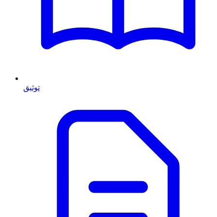
توثيق