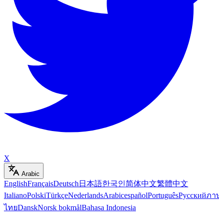
X
Arabic
English
Français
Deutsch
日本語
한국인
简体中文
繁體中文
Italiano
Polski
Türkçe
Nederlands
Arabic
español
Português
Русский
ภา
ไทย
Dansk
Norsk bokmål
Bahasa Indonesia