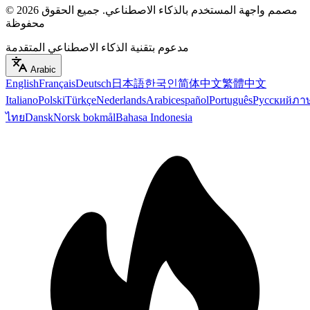
مصمم واجهة المستخدم بالذكاء الاصطناعي
.
جميع الحقوق
2026
©
محفوظة
مدعوم بتقنية الذكاء الاصطناعي المتقدمة
Arabic
English
Français
Deutsch
日本語
한국인
简体中文
繁體中文
Italiano
Polski
Türkçe
Nederlands
Arabic
español
Português
Русский
ภา
ไทย
Dansk
Norsk bokmål
Bahasa Indonesia