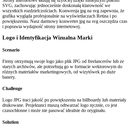
Strony internetowe ładują się szybciej dzięki mniejszym plikom
SVG, zachowując jednocześnie doskonałą klarowność we
wszystkich rozdzielczościach. Konwersja jpg na svg zapewnia, że
grafika wygląda profesjonalnie na wyświetlaczach Retina i po
powiększeniu. Nasz darmowy konwerter jpg na svg oszczędza czas
i poprawia wydajność strony internetowej.
Logo i Identyfikacja Wizualna Marki
Scenario
Firmy otrzymują swoje logo jako plik JPG od freelancerów lub ze
starych archiwów, ale potrzebują go w formacie wektorowym do
różnych materiałów marketingowych, od wizytówek po duże
banery.
Challenge
Logo JPG traci jakość po powiększeniu na billboardy lub materiały
drukowane. Projektanci muszą odtwarzać logo ręcznie, co jest
czasochłonne i może nie pasować idealnie do oryginału.
Solution