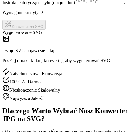
Instrukcje dotyczące stylu (opcjonalne)
Wymagane kredyty:
2
Konwertuj na SVG
Wygenerowane SVG
Twoje SVG pojawi się tutaj
Prześlij obraz i kliknij konwertuj, aby wygenerować SVG.
Natychmiastowa Konwersja
100% Za Darmo
Nieskończenie Skalowalny
Najwyższa Jakość
Dlaczego Warto Wybrać Nasz Konwerter
JPG na SVG?
Odkryj potężne funkcje, które sprawiają, że nasz konwerter jpg na