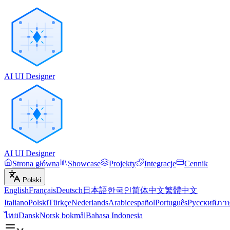
AI UI Designer
AI UI Designer
Strona główna
Showcase
Projekty
Integracje
Cennik
Polski
English
Français
Deutsch
日本語
한국인
简体中文
繁體中文
Italiano
Polski
Türkçe
Nederlands
Arabic
español
Português
Русский
ภา
ไทย
Dansk
Norsk bokmål
Bahasa Indonesia