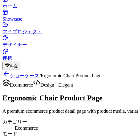
ホーム
Showcase
マイプロジェクト
デザイナー
連携
料金
ショーケース
/
Ergonomic Chair Product Page
Ecommerce
Design
·
Elegant
Ergonomic Chair Product Page
A premium ecommerce product detail page with product media, variant 
カテゴリー
Ecommerce
モード