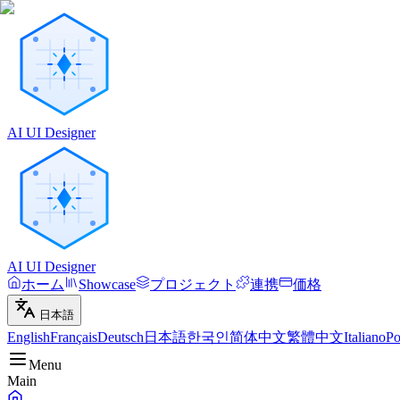
AI UI Designer
AI UI Designer
ホーム
Showcase
プロジェクト
連携
価格
日本語
English
Français
Deutsch
日本語
한국인
简体中文
繁體中文
Italiano
Po
Menu
Main