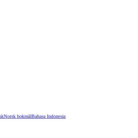
sk
Norsk bokmål
Bahasa Indonesia