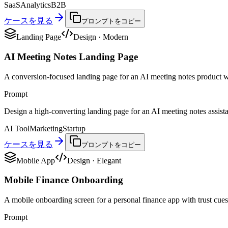
SaaS
Analytics
B2B
ケースを見る
プロンプトをコピー
Landing Page
Design
·
Modern
AI Meeting Notes Landing Page
A conversion-focused landing page for an AI meeting notes product w
Prompt
Design a high-converting landing page for an AI meeting notes assistant
AI Tool
Marketing
Startup
ケースを見る
プロンプトをコピー
Mobile App
Design
·
Elegant
Mobile Finance Onboarding
A mobile onboarding screen for a personal finance app with trust cues,
Prompt