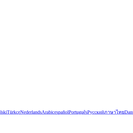
lski
Türkçe
Nederlands
Arabic
español
Português
Русский
ภาษาไทย
Dan