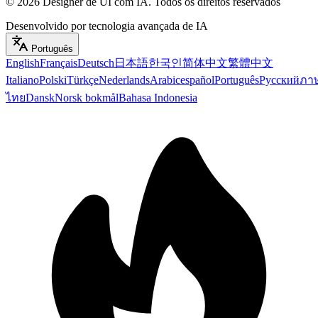
©
2026
Designer de UI com IA
.
Todos os direitos reservados
Desenvolvido por tecnologia avançada de IA
Português
English
Français
Deutsch
日本語
한국인
简体中文
繁體中文
Italiano
Polski
Türkçe
Nederlands
Arabic
español
Português
Русский
ภา
ไทย
Dansk
Norsk bokmål
Bahasa Indonesia