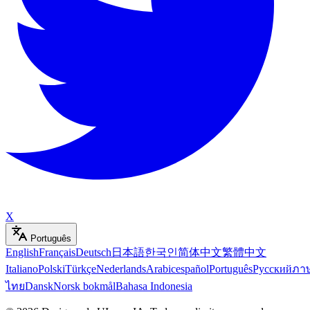
X
Português
English
Français
Deutsch
日本語
한국인
简体中文
繁體中文
Italiano
Polski
Türkçe
Nederlands
Arabic
español
Português
Русский
ภา
ไทย
Dansk
Norsk bokmål
Bahasa Indonesia