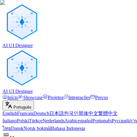
AI UI Designer
AI UI Designer
Início
Showcase
Projetos
Integrações
Preços
Português
English
Français
Deutsch
日本語
한국인
简体中文
繁體中文
Italiano
Polski
Türkçe
Nederlands
Arabic
español
Português
Русский
ภา
ไทย
Dansk
Norsk bokmål
Bahasa Indonesia