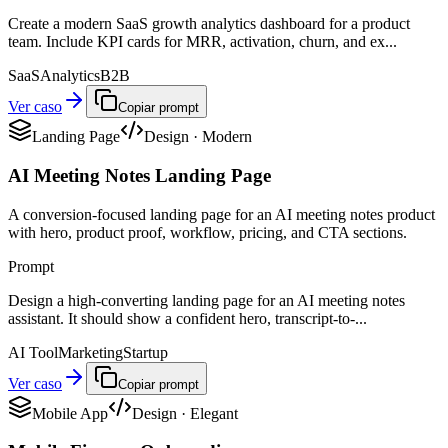
Create a modern SaaS growth analytics dashboard for a product
team. Include KPI cards for MRR, activation, churn, and ex...
SaaS
Analytics
B2B
Ver caso
Copiar prompt
Landing Page
Design
·
Modern
AI Meeting Notes Landing Page
A conversion-focused landing page for an AI meeting notes product
with hero, product proof, workflow, pricing, and CTA sections.
Prompt
Design a high-converting landing page for an AI meeting notes
assistant. It should show a confident hero, transcript-to-...
AI Tool
Marketing
Startup
Ver caso
Copiar prompt
Mobile App
Design
·
Elegant