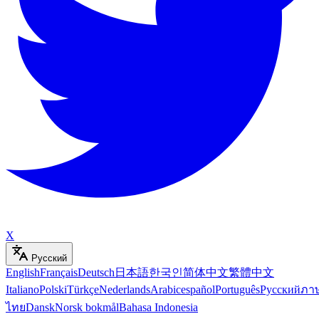
X
Русский
English
Français
Deutsch
日本語
한국인
简体中文
繁體中文
Italiano
Polski
Türkçe
Nederlands
Arabic
español
Português
Русский
ภา
ไทย
Dansk
Norsk bokmål
Bahasa Indonesia