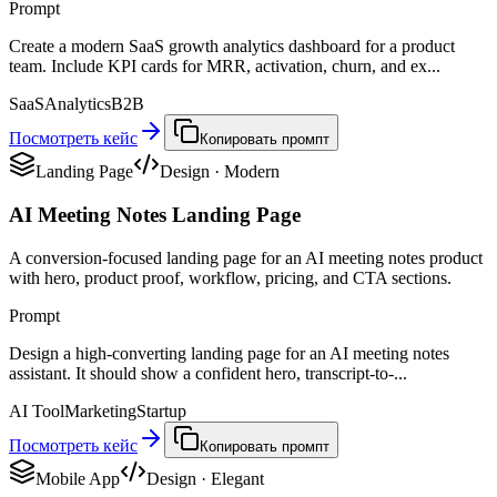
Prompt
Create a modern SaaS growth analytics dashboard for a product
team. Include KPI cards for MRR, activation, churn, and ex...
SaaS
Analytics
B2B
Посмотреть кейс
Копировать промпт
Landing Page
Design
·
Modern
AI Meeting Notes Landing Page
A conversion-focused landing page for an AI meeting notes product
with hero, product proof, workflow, pricing, and CTA sections.
Prompt
Design a high-converting landing page for an AI meeting notes
assistant. It should show a confident hero, transcript-to-...
AI Tool
Marketing
Startup
Посмотреть кейс
Копировать промпт
Mobile App
Design
·
Elegant