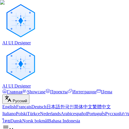
AI UI Designer
AI UI Designer
Главная
Showcase
Проекты
Интеграции
Цены
Русский
English
Français
Deutsch
日本語
한국인
简体中文
繁體中文
Italiano
Polski
Türkçe
Nederlands
Arabic
español
Português
Русский
ภา
ไทย
Dansk
Norsk bokmål
Bahasa Indonesia