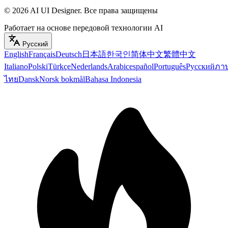
©
2026
AI UI Designer
.
Все права защищены
Работает на основе передовой технологии AI
Русский
English
Français
Deutsch
日本語
한국인
简体中文
繁體中文
Italiano
Polski
Türkçe
Nederlands
Arabic
español
Português
Русский
ภา
ไทย
Dansk
Norsk bokmål
Bahasa Indonesia