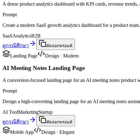
A dense product analytics dashboard with KPI cards, revenue trends, a
Prompt
Create a modern SaaS growth analytics dashboard for a product team. 
SaaS
Analytics
B2B
ดูกรณีศึกษา
คัดลอกพรอมต์
Landing Page
Design
·
Modern
AI Meeting Notes Landing Page
A conversion-focused landing page for an AI meeting notes product w
Prompt
Design a high-converting landing page for an AI meeting notes assistant
AI Tool
Marketing
Startup
ดูกรณีศึกษา
คัดลอกพรอมต์
Mobile App
Design
·
Elegant