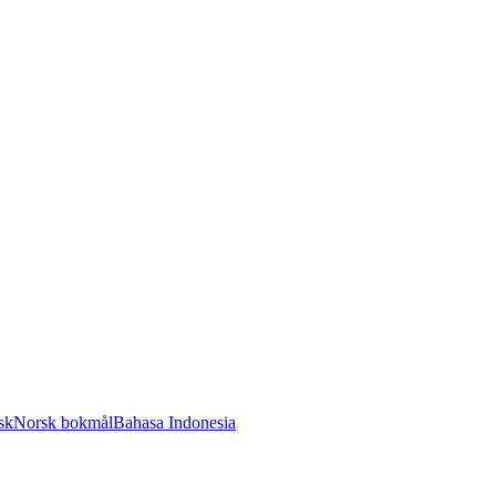
sk
Norsk bokmål
Bahasa Indonesia