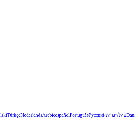
lski
Türkçe
Nederlands
Arabic
español
Português
Русский
ภาษาไทย
Dan