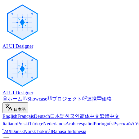
AI UI Designer
AI UI Designer
ホーム
Showcase
プロジェクト
連携
価格
日本語
English
Français
Deutsch
日本語
한국인
简体中文
繁體中文
Italiano
Polski
Türkçe
Nederlands
Arabic
español
Português
Русский
ภา
ไทย
Dansk
Norsk bokmål
Bahasa Indonesia