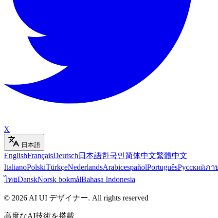
X
日本語
English
Français
Deutsch
日本語
한국인
简体中文
繁體中文
Italiano
Polski
Türkçe
Nederlands
Arabic
español
Português
Русский
ภา
ไทย
Dansk
Norsk bokmål
Bahasa Indonesia
©
2026
AI UI デザイナー
.
All rights reserved
高度なAI技術を搭載