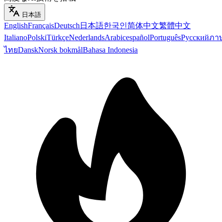
日本語
English
Français
Deutsch
日本語
한국인
简体中文
繁體中文
Italiano
Polski
Türkçe
Nederlands
Arabic
español
Português
Русский
ภา
ไทย
Dansk
Norsk bokmål
Bahasa Indonesia