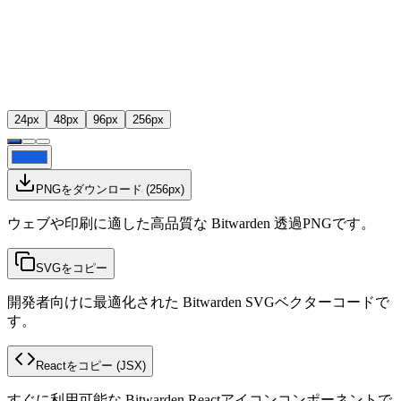
24
px
48
px
96
px
256
px
PNGをダウンロード
(
256
px)
ウェブや印刷に適した高品質な Bitwarden 透過PNGです。
SVGをコピー
開発者向けに最適化された Bitwarden SVGベクターコードで
す。
Reactをコピー
(JSX)
すぐに利用可能な Bitwarden Reactアイコンコンポーネントで