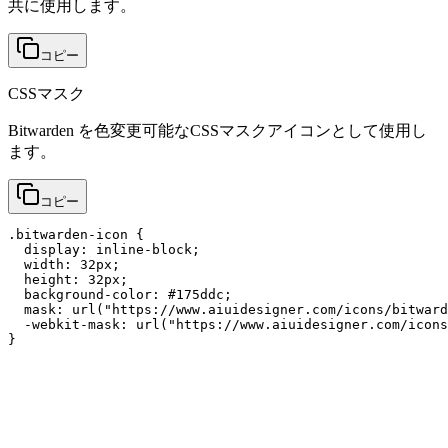
共に使用します。
コピー
CSSマスク
Bitwarden を色変更可能なCSSマスクアイコンとして使用し
ます。
コピー
.bitwarden-icon {

  display: inline-block;

  width: 32px;

  height: 32px;

  background-color: #175ddc;

  mask: url("https://www.aiuidesigner.com/icons/bitward
  -webkit-mask: url("https://www.aiuidesigner.com/icons
}