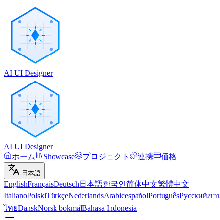
AI UI Designer
AI UI Designer
ホーム
Showcase
プロジェクト
連携
価格
日本語
English
Français
Deutsch
日本語
한국인
简体中文
繁體中文
Italiano
Polski
Türkçe
Nederlands
Arabic
español
Português
Русский
ภา
ไทย
Dansk
Norsk bokmål
Bahasa Indonesia