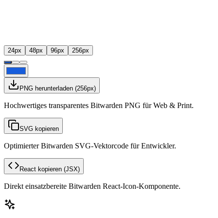
24
px
48
px
96
px
256
px
PNG herunterladen
(
256
px)
Hochwertiges transparentes Bitwarden PNG für Web & Print.
SVG kopieren
Optimierter Bitwarden SVG-Vektorcode für Entwickler.
React kopieren
(JSX)
Direkt einsatzbereite Bitwarden React-Icon-Komponente.