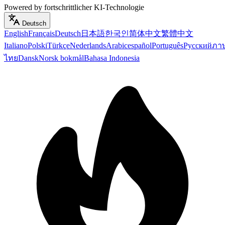
Powered by fortschrittlicher KI-Technologie
Deutsch
English
Français
Deutsch
日本語
한국인
简体中文
繁體中文
Italiano
Polski
Türkçe
Nederlands
Arabic
español
Português
Русский
ภา
ไทย
Dansk
Norsk bokmål
Bahasa Indonesia