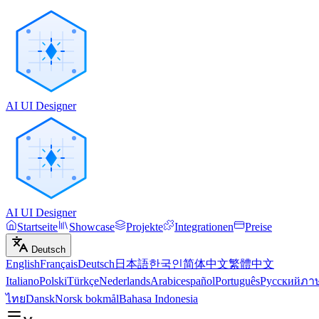
AI UI Designer
AI UI Designer
Startseite
Showcase
Projekte
Integrationen
Preise
Deutsch
English
Français
Deutsch
日本語
한국인
简体中文
繁體中文
Italiano
Polski
Türkçe
Nederlands
Arabic
español
Português
Русский
ภา
ไทย
Dansk
Norsk bokmål
Bahasa Indonesia