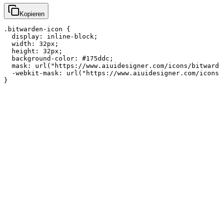
Kopieren
.bitwarden-icon {

  display: inline-block;

  width: 32px;

  height: 32px;

  background-color: #175ddc;

  mask: url("https://www.aiuidesigner.com/icons/bitward
  -webkit-mask: url("https://www.aiuidesigner.com/icons
}