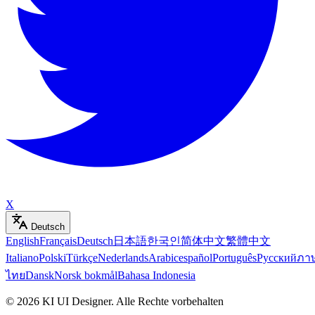
X
Deutsch
English
Français
Deutsch
日本語
한국인
简体中文
繁體中文
Italiano
Polski
Türkçe
Nederlands
Arabic
español
Português
Русский
ภา
ไทย
Dansk
Norsk bokmål
Bahasa Indonesia
©
2026
KI UI Designer
.
Alle Rechte vorbehalten