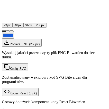
24
px
48
px
96
px
256
px
Pobierz PNG
(
256
px)
Wysokiej jakości przezroczysty plik PNG Bitwarden do sieci i
druku.
Kopiuj SVG
Zoptymalizowany wektorowy kod SVG Bitwarden dla
programistów.
Kopiuj React
(JSX)
Gotowy do użycia komponent ikony React Bitwarden.