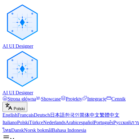
AI UI Designer
AI UI Designer
Strona główna
Showcase
Projekty
Integracje
Cennik
Polski
English
Français
Deutsch
日本語
한국인
简体中文
繁體中文
Italiano
Polski
Türkçe
Nederlands
Arabic
español
Português
Русский
ภา
ไทย
Dansk
Norsk bokmål
Bahasa Indonesia