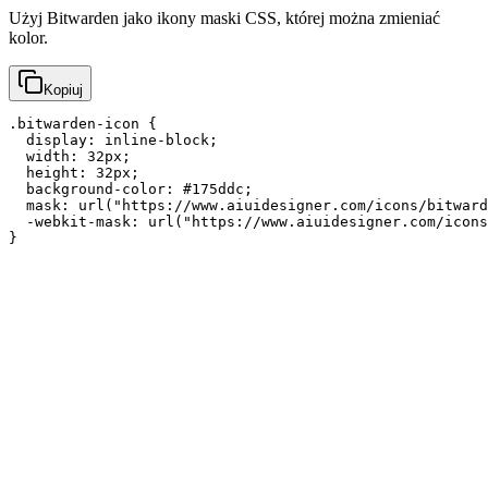
Użyj Bitwarden jako ikony maski CSS, której można zmieniać
kolor.
Kopiuj
.bitwarden-icon {

  display: inline-block;

  width: 32px;

  height: 32px;

  background-color: #175ddc;

  mask: url("https://www.aiuidesigner.com/icons/bitward
  -webkit-mask: url("https://www.aiuidesigner.com/icons
}