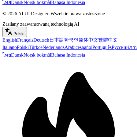
ไทย
Dansk
Norsk bokmål
Bahasa Indonesia
©
2026
AI UI Designer
.
Wszelkie prawa zastrzeżone
Zasilany zaawansowaną technologią AI
Polski
English
Français
Deutsch
日本語
한국인
简体中文
繁體中文
Italiano
Polski
Türkçe
Nederlands
Arabic
español
Português
Русский
ภา
ไทย
Dansk
Norsk bokmål
Bahasa Indonesia