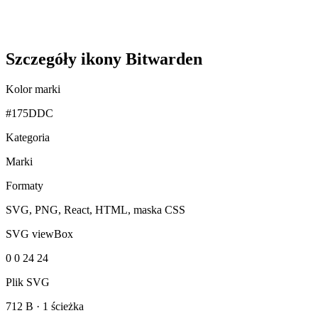
Szczegóły ikony Bitwarden
Kolor marki
#175DDC
Kategoria
Marki
Formaty
SVG, PNG, React, HTML, maska CSS
SVG viewBox
0 0 24 24
Plik SVG
712 B
·
1 ścieżka