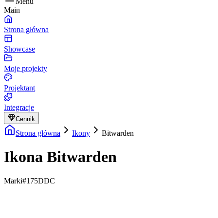
Menu
Main
Strona główna
Showcase
Moje projekty
Projektant
Integracje
Cennik
Strona główna
Ikony
Bitwarden
Ikona Bitwarden
Marki
#175DDC