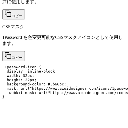
共に使用します。
コピー
CSSマスク
1Password を色変更可能なCSSマスクアイコンとして使用し
ます。
コピー
.1password-icon {

  display: inline-block;

  width: 32px;

  height: 32px;

  background-color: #3b66bc;

  mask: url("https://www.aiuidesigner.com/icons/1passwo
  -webkit-mask: url("https://www.aiuidesigner.com/icons
}