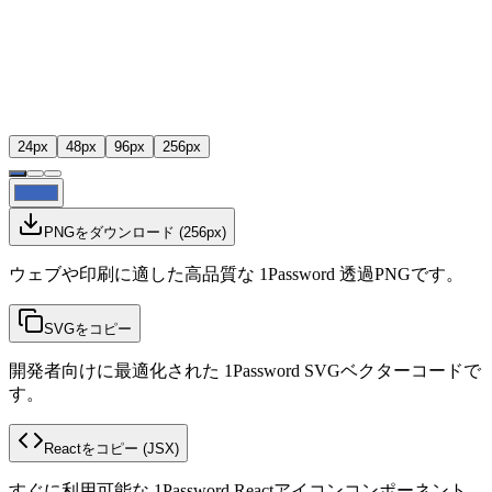
24
px
48
px
96
px
256
px
PNGをダウンロード
(
256
px)
ウェブや印刷に適した高品質な 1Password 透過PNGです。
SVGをコピー
開発者向けに最適化された 1Password SVGベクターコードで
す。
Reactをコピー
(JSX)
すぐに利用可能な 1Password Reactアイコンコンポーネント