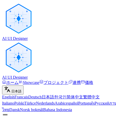
AI UI Designer
AI UI Designer
ホーム
Showcase
プロジェクト
連携
価格
日本語
English
Français
Deutsch
日本語
한국인
简体中文
繁體中文
Italiano
Polski
Türkçe
Nederlands
Arabic
español
Português
Русский
ภา
ไทย
Dansk
Norsk bokmål
Bahasa Indonesia