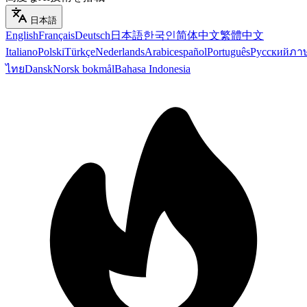
日本語
English
Français
Deutsch
日本語
한국인
简体中文
繁體中文
Italiano
Polski
Türkçe
Nederlands
Arabic
español
Português
Русский
ภา
ไทย
Dansk
Norsk bokmål
Bahasa Indonesia