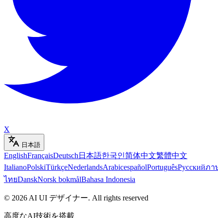
X
日本語
English
Français
Deutsch
日本語
한국인
简体中文
繁體中文
Italiano
Polski
Türkçe
Nederlands
Arabic
español
Português
Русский
ภา
ไทย
Dansk
Norsk bokmål
Bahasa Indonesia
©
2026
AI UI デザイナー
.
All rights reserved
高度なAI技術を搭載