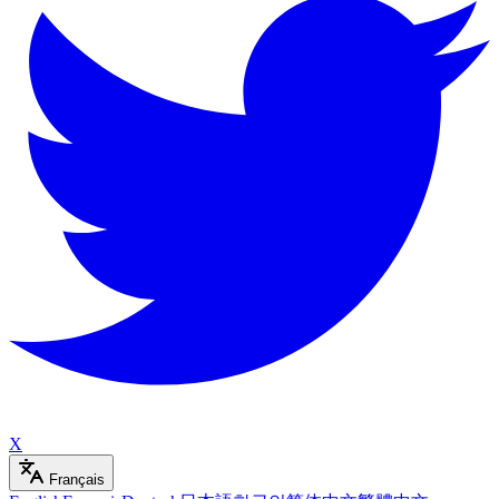
X
Français