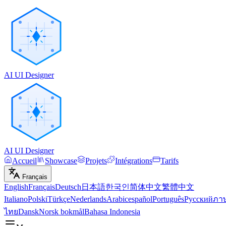
AI UI Designer
AI UI Designer
Accueil
Showcase
Projets
Intégrations
Tarifs
Français
English
Français
Deutsch
日本語
한국인
简体中文
繁體中文
Italiano
Polski
Türkçe
Nederlands
Arabic
español
Português
Русский
ภา
ไทย
Dansk
Norsk bokmål
Bahasa Indonesia