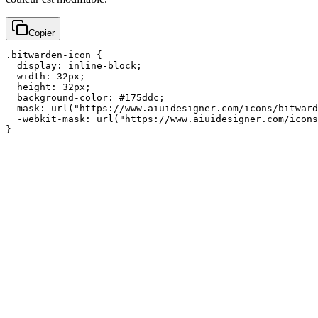
Copier
.bitwarden-icon {

  display: inline-block;

  width: 32px;

  height: 32px;

  background-color: #175ddc;

  mask: url("https://www.aiuidesigner.com/icons/bitward
  -webkit-mask: url("https://www.aiuidesigner.com/icons
}