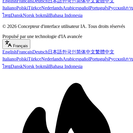
English
Français
Deutsch
日本語
한국인
简体中文
繁體中文
Italiano
Polski
Türkçe
Nederlands
Arabic
español
Português
Русский
ภา
ไทย
Dansk
Norsk bokmål
Bahasa Indonesia
©
2026
Concepteur d'interface utilisateur IA
.
Tous droits réservés
Propulsé par une technologie d'IA avancée
Français
English
Français
Deutsch
日本語
한국인
简体中文
繁體中文
Italiano
Polski
Türkçe
Nederlands
Arabic
español
Português
Русский
ภา
ไทย
Dansk
Norsk bokmål
Bahasa Indonesia