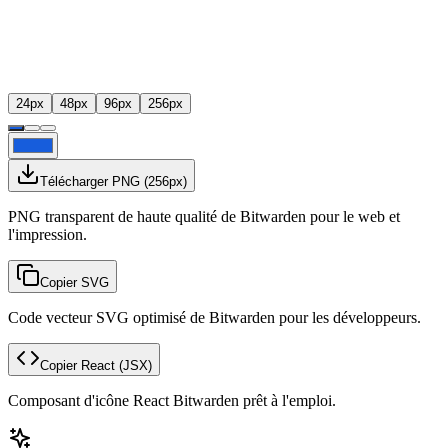
24
px
48
px
96
px
256
px
Télécharger PNG
(
256
px)
PNG transparent de haute qualité de Bitwarden pour le web et
l'impression.
Copier SVG
Code vecteur SVG optimisé de Bitwarden pour les développeurs.
Copier React
(JSX)
Composant d'icône React Bitwarden prêt à l'emploi.