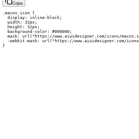
Copia
.macos-icon {

  display: inline-block;

  width: 32px;

  height: 32px;

  background-color: #000000;

  mask: url("https://www.aiuidesigner.com/icons/macos.s
  -webkit-mask: url("https://www.aiuidesigner.com/icons
}