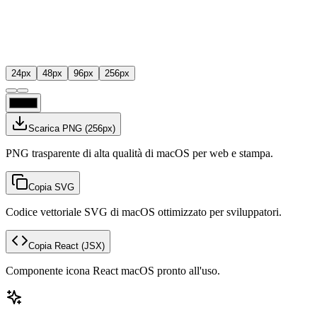
24
px
48
px
96
px
256
px
Scarica PNG
(
256
px)
PNG trasparente di alta qualità di macOS per web e stampa.
Copia SVG
Codice vettoriale SVG di macOS ottimizzato per sviluppatori.
Copia React
(JSX)
Componente icona React macOS pronto all'uso.