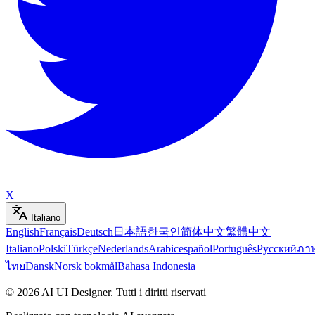
X
Italiano
English
Français
Deutsch
日本語
한국인
简体中文
繁體中文
Italiano
Polski
Türkçe
Nederlands
Arabic
español
Português
Русский
ภา
ไทย
Dansk
Norsk bokmål
Bahasa Indonesia
©
2026
AI UI Designer
.
Tutti i diritti riservati