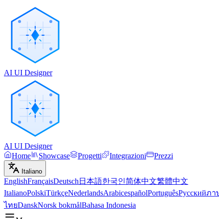
AI UI Designer
AI UI Designer
Home
Showcase
Progetti
Integrazioni
Prezzi
Italiano
English
Français
Deutsch
日本語
한국인
简体中文
繁體中文
Italiano
Polski
Türkçe
Nederlands
Arabic
español
Português
Русский
ภา
ไทย
Dansk
Norsk bokmål
Bahasa Indonesia