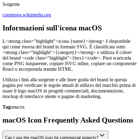
Sorgente
commons.wikimedia.org
Informazioni sull'icona macOS
L<strong class="highlight">icona {name}</strong> è disponibile
qui come risorsa del brand in formato SVG. È classificata sotto
<strong class="highlight">{category}</strong> e utilizza il colore
del brand <code class="highlight">{hex}</code>. Puoi scaricarla
come PNG trasparente, copiare lSVG inline, copiare un componente
React o incorporarla tramite HTML.
Utilizza i link alla sorgente e alle linee guida del brand in questa
pagina per verificare le regole attuali di utilizzo del marchio prima di
usare il logo macOS in progetti commerciali, documentazione,
mockup di interfacce utente o pagine di marketing.
Tag:
macos
macOS Icon Frequently Asked Questions
Can I use the macOS icon for commercial projects?