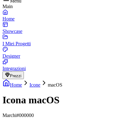
Menu
Main
Home
Showcase
I Miei Progetti
Designer
Integrazioni
Prezzi
Home
Icone
macOS
Icona macOS
Marchi
#000000