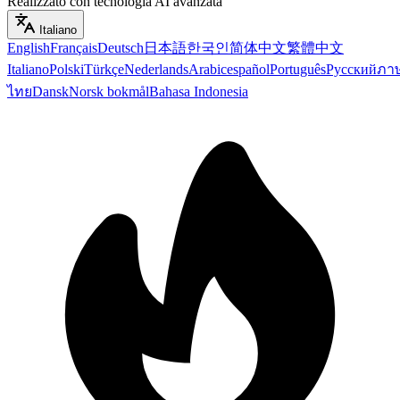
Realizzato con tecnologia AI avanzata
Italiano
English
Français
Deutsch
日本語
한국인
简体中文
繁體中文
Italiano
Polski
Türkçe
Nederlands
Arabic
español
Português
Русский
ภา
ไทย
Dansk
Norsk bokmål
Bahasa Indonesia