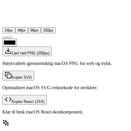
24
px
48
px
96
px
256
px
Last ned PNG
(
256
px)
Høykvalitets gjennomsiktig macOS PNG for web og trykk.
Kopier SVG
Optimalisert macOS SVG-vektorkode for utviklere.
Kopier React
(JSX)
Klar til bruk macOS React-ikonkomponent.