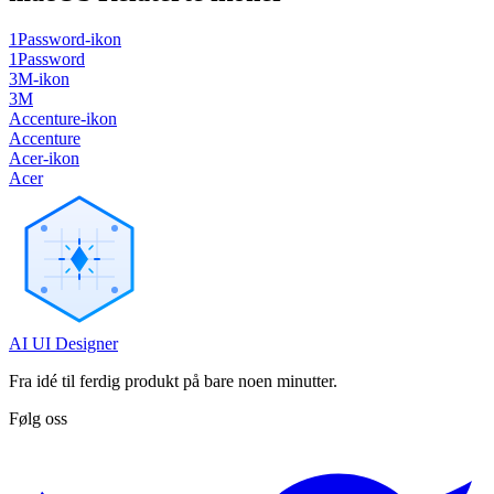
1Password-ikon
1Password
3M-ikon
3M
Accenture-ikon
Accenture
Acer-ikon
Acer
AI UI Designer
Fra idé til ferdig produkt på bare noen minutter.
Følg oss