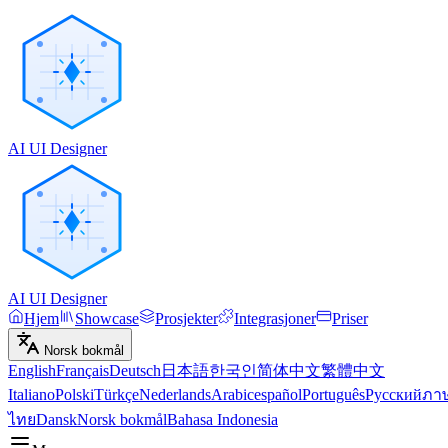
AI UI Designer
AI UI Designer
Hjem
Showcase
Prosjekter
Integrasjoner
Priser
Norsk bokmål
English
Français
Deutsch
日本語
한국인
简体中文
繁體中文
Italiano
Polski
Türkçe
Nederlands
Arabic
español
Português
Русский
ภา
ไทย
Dansk
Norsk bokmål
Bahasa Indonesia