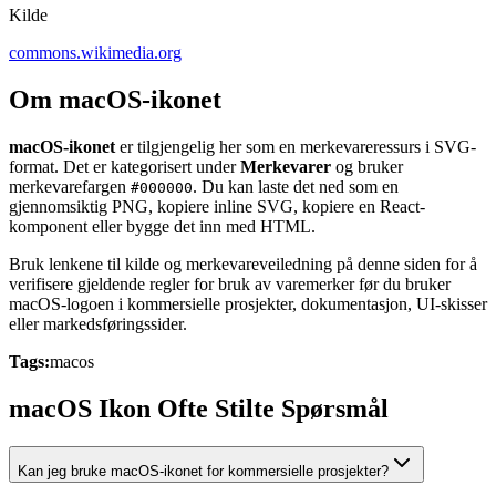
Kilde
commons.wikimedia.org
Om macOS-ikonet
macOS-ikonet
er tilgjengelig her som en merkevareressurs i SVG-
format. Det er kategorisert under
Merkevarer
og bruker
merkevarefargen
. Du kan laste det ned som en
#000000
gjennomsiktig PNG, kopiere inline SVG, kopiere en React-
komponent eller bygge det inn med HTML.
Bruk lenkene til kilde og merkevareveiledning på denne siden for å
verifisere gjeldende regler for bruk av varemerker før du bruker
macOS-logoen i kommersielle prosjekter, dokumentasjon, UI-skisser
eller markedsføringssider.
Tags:
macos
macOS Ikon Ofte Stilte Spørsmål
Kan jeg bruke macOS-ikonet for kommersielle prosjekter?