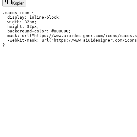
Kopier
.macos-icon {

  display: inline-block;

  width: 32px;

  height: 32px;

  background-color: #000000;

  mask: url("https://www.aiuidesigner.com/icons/macos.s
  -webkit-mask: url("https://www.aiuidesigner.com/icons
}