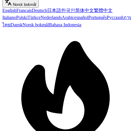
Norsk bokmål
English
Français
Deutsch
日本語
한국인
简体中文
繁體中文
Italiano
Polski
Türkçe
Nederlands
Arabic
español
Português
Русский
ภา
ไทย
Dansk
Norsk bokmål
Bahasa Indonesia