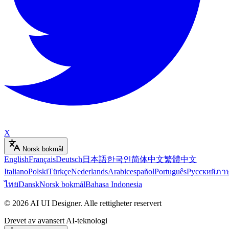
X
Norsk bokmål
English
Français
Deutsch
日本語
한국인
简体中文
繁體中文
Italiano
Polski
Türkçe
Nederlands
Arabic
español
Português
Русский
ภา
ไทย
Dansk
Norsk bokmål
Bahasa Indonesia
©
2026
AI UI Designer
.
Alle rettigheter reservert
Drevet av avansert AI-teknologi