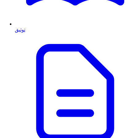
توثيق