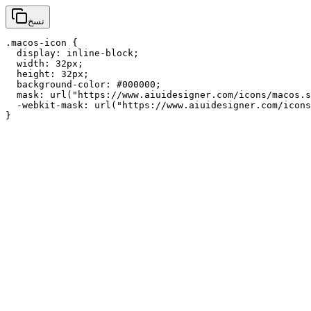
نسخ
.macos-icon {

  display: inline-block;

  width: 32px;

  height: 32px;

  background-color: #000000;

  mask: url("https://www.aiuidesigner.com/icons/macos.s
  -webkit-mask: url("https://www.aiuidesigner.com/icons
}