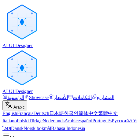
AI UI Designer
AI UI Designer
المشاريع
التكاملات
الأسعار
Showcase
الرئيسية
Arabic
English
Français
Deutsch
日本語
한국인
简体中文
繁體中文
Italiano
Polski
Türkçe
Nederlands
Arabic
español
Português
Русский
ภา
ไทย
Dansk
Norsk bokmål
Bahasa Indonesia