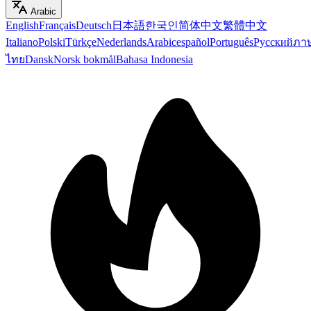
Arabic
English
Français
Deutsch
日本語
한국인
简体中文
繁體中文
Italiano
Polski
Türkçe
Nederlands
Arabic
español
Português
Русский
ภา
ไทย
Dansk
Norsk bokmål
Bahasa Indonesia