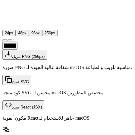
24
px
48
px
96
px
256
px
px)
256
(
تنزيل PNG
صورة PNG شفافة عالية الجودة لـ macOS مناسبة للويب والطباعة.
نسخ SVG
كود متجه SVG محسن لـ macOS مخصص للمطورين.
(JSX)
نسخ React
مكون أيقونة React جاهز للاستخدام لـ macOS.