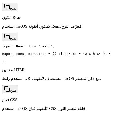
نسخ
مكون React
استخدم macOS كمكون أيقونة React مُعرّف النوع.
نسخ
import React from 'react';

export const macOSIcon = ({ className = "w-6 h-6" }: { 
);
تضمين HTML
استخدم رابط URL مستضاف لأيقونة macOS مع ذكر المصدر.
نسخ
قناع CSS
استخدم macOS كأيقونة قناع CSS قابلة لتغيير اللون.