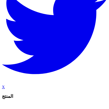
X
المنتج