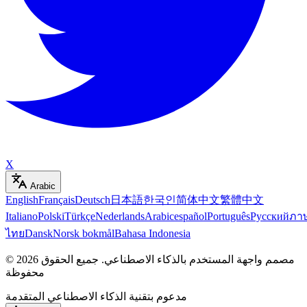
X
Arabic
English
Français
Deutsch
日本語
한국인
简体中文
繁體中文
Italiano
Polski
Türkçe
Nederlands
Arabic
español
Português
Русский
ภา
ไทย
Dansk
Norsk bokmål
Bahasa Indonesia
مصمم واجهة المستخدم بالذكاء الاصطناعي
.
جميع الحقوق
2026
©
محفوظة
مدعوم بتقنية الذكاء الاصطناعي المتقدمة