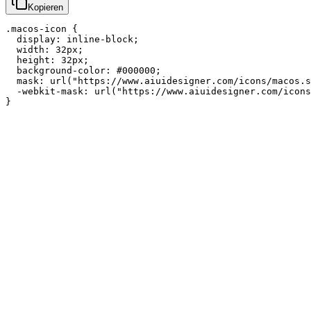
Kopieren
.macos-icon {

  display: inline-block;

  width: 32px;

  height: 32px;

  background-color: #000000;

  mask: url("https://www.aiuidesigner.com/icons/macos.s
  -webkit-mask: url("https://www.aiuidesigner.com/icons
}