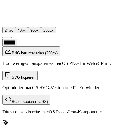
24
px
48
px
96
px
256
px
PNG herunterladen
(
256
px)
Hochwertiges transparentes macOS PNG für Web & Print.
SVG kopieren
Optimierter macOS SVG-Vektorcode für Entwickler.
React kopieren
(JSX)
Direkt einsatzbereite macOS React-Icon-Komponente.