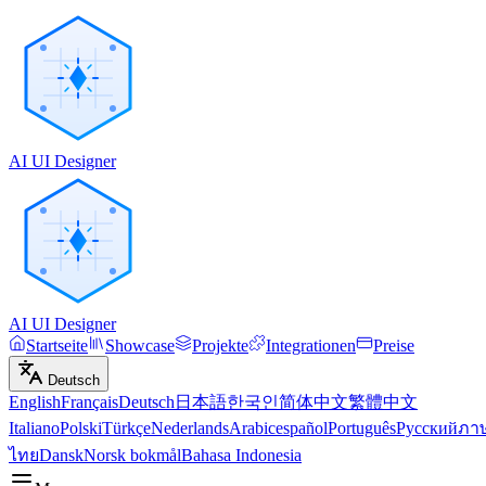
AI UI Designer
AI UI Designer
Startseite
Showcase
Projekte
Integrationen
Preise
Deutsch
English
Français
Deutsch
日本語
한국인
简体中文
繁體中文
Italiano
Polski
Türkçe
Nederlands
Arabic
español
Português
Русский
ภา
ไทย
Dansk
Norsk bokmål
Bahasa Indonesia