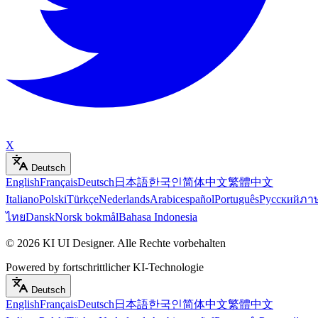
X
Deutsch
English
Français
Deutsch
日本語
한국인
简体中文
繁體中文
Italiano
Polski
Türkçe
Nederlands
Arabic
español
Português
Русский
ภา
ไทย
Dansk
Norsk bokmål
Bahasa Indonesia
©
2026
KI UI Designer
.
Alle Rechte vorbehalten
Powered by fortschrittlicher KI-Technologie
Deutsch
English
Français
Deutsch
日本語
한국인
简体中文
繁體中文