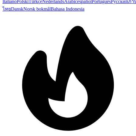
Italiano
Polski
Türkçe
Nederlands
Arabic
español
Português
Русский
ภา
ไทย
Dansk
Norsk bokmål
Bahasa Indonesia