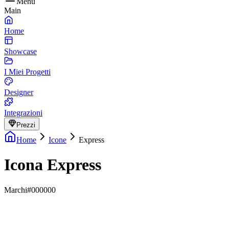
Menu
Main
Home
Showcase
I Miei Progetti
Designer
Integrazioni
Prezzi
Home
Icone
Express
Icona Express
Marchi
#000000