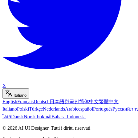
X
Italiano
English
Français
Deutsch
日本語
한국인
简体中文
繁體中文
Italiano
Polski
Türkçe
Nederlands
Arabic
español
Português
Русский
ภา
ไทย
Dansk
Norsk bokmål
Bahasa Indonesia
©
2026
AI UI Designer
.
Tutti i diritti riservati