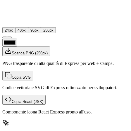
24
px
48
px
96
px
256
px
Scarica PNG
(
256
px)
PNG trasparente di alta qualità di Express per web e stampa.
Copia SVG
Codice vettoriale SVG di Express ottimizzato per sviluppatori.
Copia React
(JSX)
Componente icona React Express pronto all'uso.