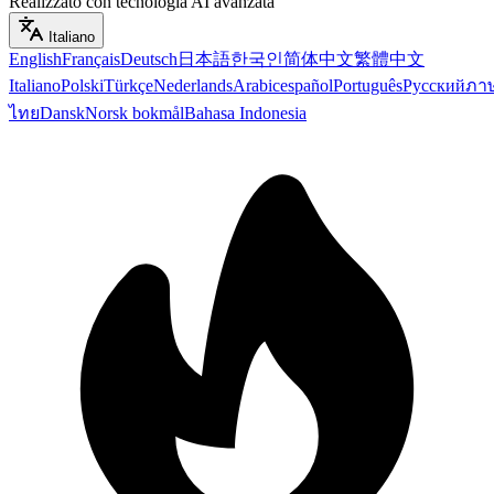
Realizzato con tecnologia AI avanzata
Italiano
English
Français
Deutsch
日本語
한국인
简体中文
繁體中文
Italiano
Polski
Türkçe
Nederlands
Arabic
español
Português
Русский
ภา
ไทย
Dansk
Norsk bokmål
Bahasa Indonesia