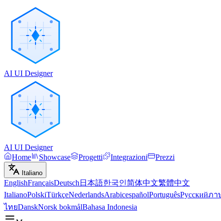
AI UI Designer
AI UI Designer
Home
Showcase
Progetti
Integrazioni
Prezzi
Italiano
English
Français
Deutsch
日本語
한국인
简体中文
繁體中文
Italiano
Polski
Türkçe
Nederlands
Arabic
español
Português
Русский
ภา
ไทย
Dansk
Norsk bokmål
Bahasa Indonesia