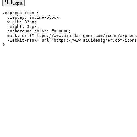
Copia
.express-icon {

  display: inline-block;

  width: 32px;

  height: 32px;

  background-color: #000000;

  mask: url("https://www.aiuidesigner.com/icons/express
  -webkit-mask: url("https://www.aiuidesigner.com/icons
}