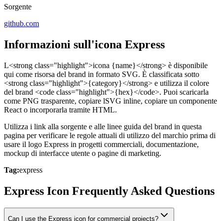
Sorgente
github.com
Informazioni sull'icona Express
L<strong class="highlight">icona {name}</strong> è disponibile
qui come risorsa del brand in formato SVG. È classificata sotto
<strong class="highlight">{category}</strong> e utilizza il colore
del brand <code class="highlight">{hex}</code>. Puoi scaricarla
come PNG trasparente, copiare lSVG inline, copiare un componente
React o incorporarla tramite HTML.
Utilizza i link alla sorgente e alle linee guida del brand in questa
pagina per verificare le regole attuali di utilizzo del marchio prima di
usare il logo Express in progetti commerciali, documentazione,
mockup di interfacce utente o pagine di marketing.
Tag:
express
Express Icon Frequently Asked Questions
Can I use the Express icon for commercial projects?