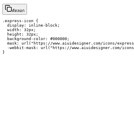
คัดลอก
.express-icon {

  display: inline-block;

  width: 32px;

  height: 32px;

  background-color: #000000;

  mask: url("https://www.aiuidesigner.com/icons/express
  -webkit-mask: url("https://www.aiuidesigner.com/icons
}