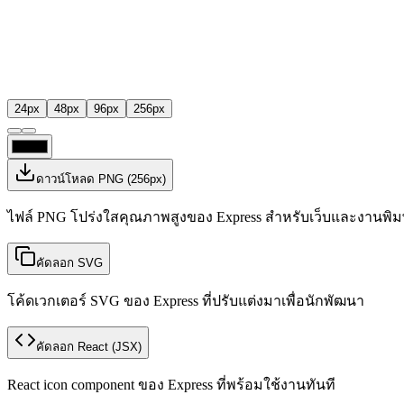
24
px
48
px
96
px
256
px
ดาวน์โหลด PNG
(
256
px)
ไฟล์ PNG โปร่งใสคุณภาพสูงของ Express สำหรับเว็บและงานพิม
คัดลอก SVG
โค้ดเวกเตอร์ SVG ของ Express ที่ปรับแต่งมาเพื่อนักพัฒนา
คัดลอก React
(JSX)
React icon component ของ Express ที่พร้อมใช้งานทันที