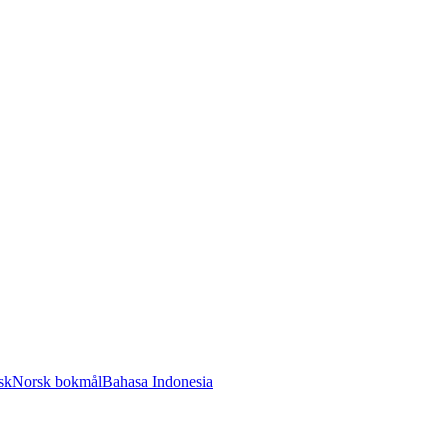
sk
Norsk bokmål
Bahasa Indonesia