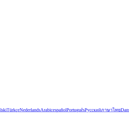
lski
Türkçe
Nederlands
Arabic
español
Português
Русский
ภาษาไทย
Dan