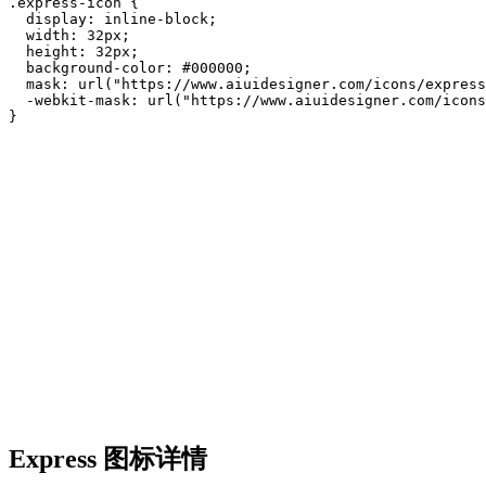
.express-icon {

  display: inline-block;

  width: 32px;

  height: 32px;

  background-color: #000000;

  mask: url("https://www.aiuidesigner.com/icons/express
  -webkit-mask: url("https://www.aiuidesigner.com/icons
}
Express 图标详情