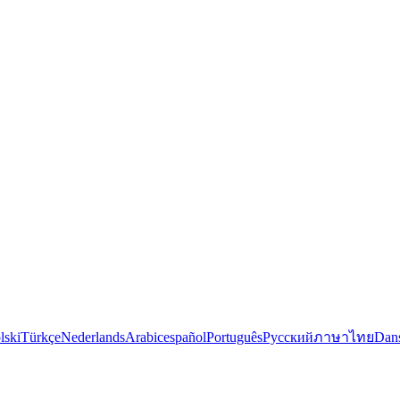
lski
Türkçe
Nederlands
Arabic
español
Português
Русский
ภาษาไทย
Dan