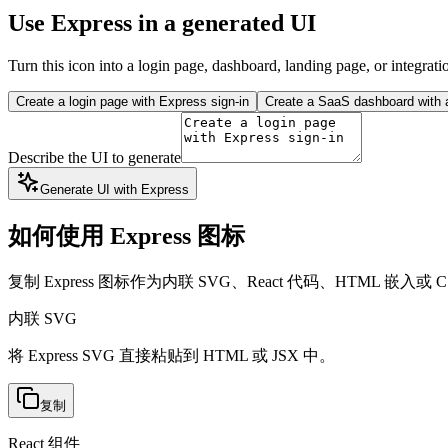
Use Express in a generated UI
Turn this icon into a login page, dashboard, landing page, or integrati
Create a login page with Express sign-in
Create a SaaS dashboard with a
Describe the UI to generate
Generate UI with Express
如何使用 Express 图标
复制 Express 图标作为内联 SVG、React 代码、HTML 嵌入或 CS
内联 SVG
将 Express SVG 直接粘贴到 HTML 或 JSX 中。
复制
React 组件