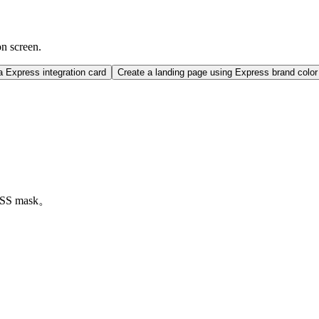
on screen.
 Express integration card
Create a landing page using Express brand colo
S mask。