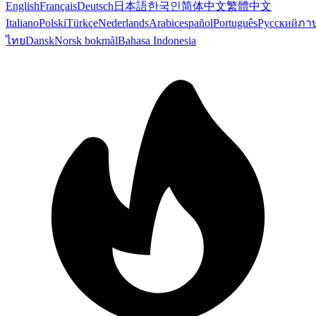
English
Français
Deutsch
日本語
한국인
简体中文
繁體中文
Italiano
Polski
Türkçe
Nederlands
Arabic
español
Português
Русский
ภา
ไทย
Dansk
Norsk bokmål
Bahasa Indonesia