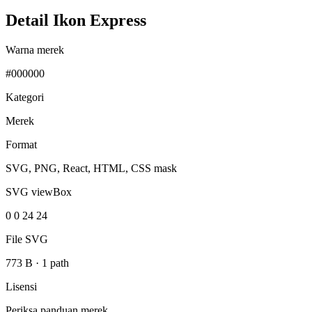
Detail Ikon Express
Warna merek
#000000
Kategori
Merek
Format
SVG, PNG, React, HTML, CSS mask
SVG viewBox
0 0 24 24
File SVG
773 B
·
1 path
Lisensi
Periksa panduan merek