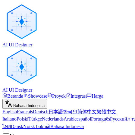
AI UI Designer
AI UI Designer
Beranda
Showcase
Proyek
Integrasi
Harga
Bahasa Indonesia
English
Français
Deutsch
日本語
한국인
简体中文
繁體中文
Italiano
Polski
Türkçe
Nederlands
Arabic
español
Português
Русский
ภา
ไทย
Dansk
Norsk bokmål
Bahasa Indonesia