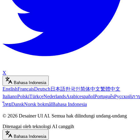
X
Bahasa Indonesia
English
Français
Deutsch
日本語
한국인
简体中文
繁體中文
Italiano
Polski
Türkçe
Nederlands
Arabic
español
Português
Русский
ภา
ไทย
Dansk
Norsk bokmål
Bahasa Indonesia
©
2026
Desainer UI AI
.
Semua hak dilindungi undang-undang
Ditenagai oleh teknologi AI canggih
Bahasa Indonesia