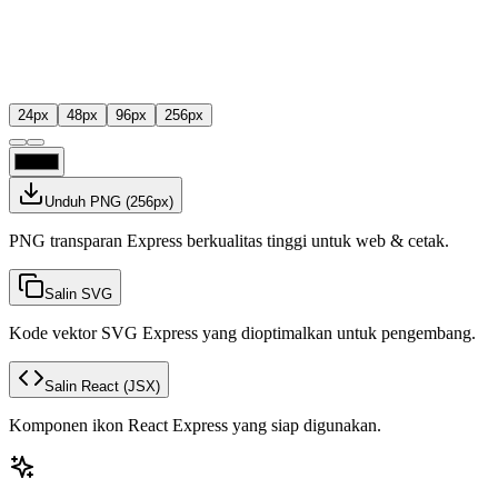
24
px
48
px
96
px
256
px
Unduh PNG
(
256
px)
PNG transparan Express berkualitas tinggi untuk web & cetak.
Salin SVG
Kode vektor SVG Express yang dioptimalkan untuk pengembang.
Salin React
(JSX)
Komponen ikon React Express yang siap digunakan.