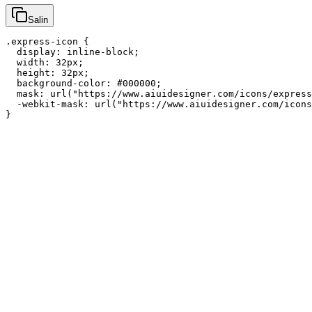
Salin
.express-icon {

  display: inline-block;

  width: 32px;

  height: 32px;

  background-color: #000000;

  mask: url("https://www.aiuidesigner.com/icons/express
  -webkit-mask: url("https://www.aiuidesigner.com/icons
}