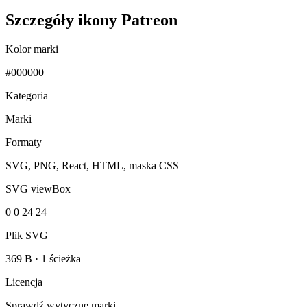
Szczegóły ikony Patreon
Kolor marki
#000000
Kategoria
Marki
Formaty
SVG, PNG, React, HTML, maska CSS
SVG viewBox
0 0 24 24
Plik SVG
369 B
·
1 ścieżka
Licencja
Sprawdź wytyczne marki