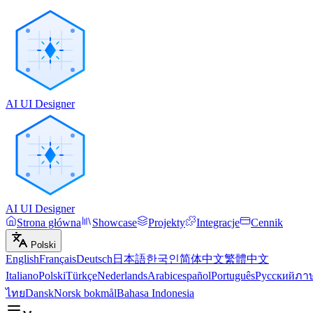
AI UI Designer
AI UI Designer
Strona główna
Showcase
Projekty
Integracje
Cennik
Polski
English
Français
Deutsch
日本語
한국인
简体中文
繁體中文
Italiano
Polski
Türkçe
Nederlands
Arabic
español
Português
Русский
ภา
ไทย
Dansk
Norsk bokmål
Bahasa Indonesia