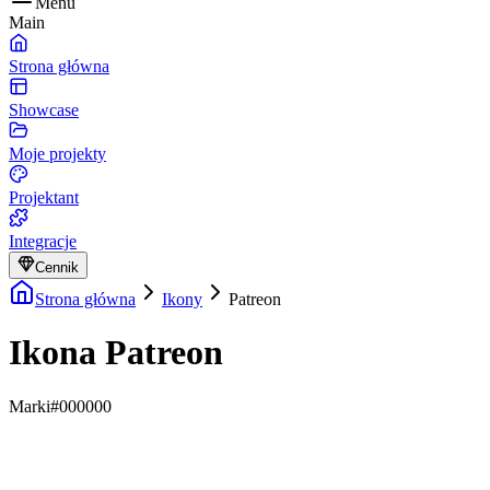
Menu
Main
Strona główna
Showcase
Moje projekty
Projektant
Integracje
Cennik
Strona główna
Ikony
Patreon
Ikona Patreon
Marki
#000000