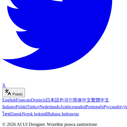
X
Polski
English
Français
Deutsch
日本語
한국인
简体中文
繁體中文
Italiano
Polski
Türkçe
Nederlands
Arabic
español
Português
Русский
ภา
ไทย
Dansk
Norsk bokmål
Bahasa Indonesia
©
2026
AI UI Designer
.
Wszelkie prawa zastrzeżone