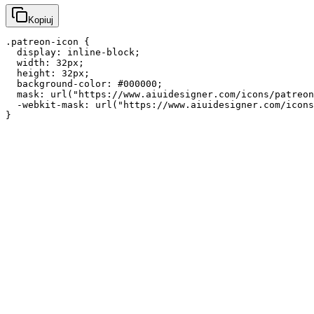
Kopiuj
.patreon-icon {

  display: inline-block;

  width: 32px;

  height: 32px;

  background-color: #000000;

  mask: url("https://www.aiuidesigner.com/icons/patreon
  -webkit-mask: url("https://www.aiuidesigner.com/icons
}