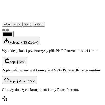
24
px
48
px
96
px
256
px
Pobierz PNG
(
256
px)
Wysokiej jakości przezroczysty plik PNG Patreon do sieci i druku.
Kopiuj SVG
Zoptymalizowany wektorowy kod SVG Patreon dla programistów.
Kopiuj React
(JSX)
Gotowy do użycia komponent ikony React Patreon.