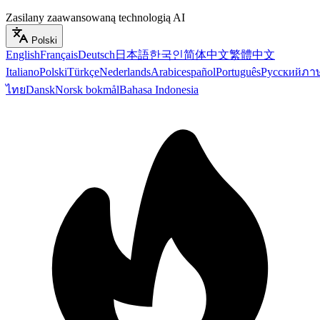
Zasilany zaawansowaną technologią AI
Polski
English
Français
Deutsch
日本語
한국인
简体中文
繁體中文
Italiano
Polski
Türkçe
Nederlands
Arabic
español
Português
Русский
ภา
ไทย
Dansk
Norsk bokmål
Bahasa Indonesia