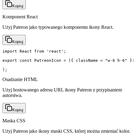
Kopiuj
Komponent React
Użyj Patreon jako typowanego komponentu ikony React.
Kopiuj
import React from 'react';

export const PatreonIcon = ({ className = "w-6 h-6" }: 
);
Osadzanie HTML
Użyj hostowanego adresu URL ikony Patreon z przypisaniem
autorstwa.
Kopiuj
Maska CSS
Użyj Patreon jako ikony maski CSS, której można zmieniać kolor.