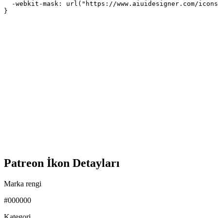
  -webkit-mask: url("https://www.aiuidesigner.com/icons
}
Patreon İkon Detayları
Marka rengi
#000000
Kategori