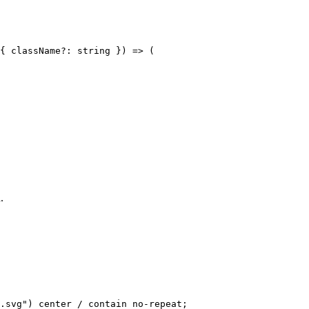
{ className?: string }) => (

.
.svg") center / contain no-repeat;
