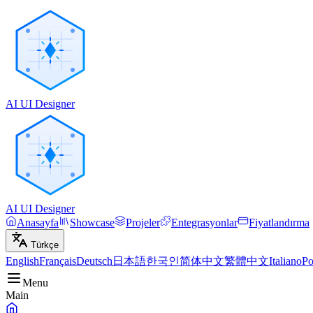
AI UI Designer
AI UI Designer
Anasayfa
Showcase
Projeler
Entegrasyonlar
Fiyatlandırma
Türkçe
English
Français
Deutsch
日本語
한국인
简体中文
繁體中文
Italiano
Po
Menu
Main