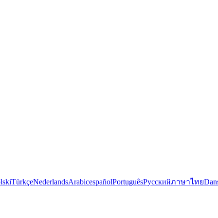
lski
Türkçe
Nederlands
Arabic
español
Português
Русский
ภาษาไทย
Dan