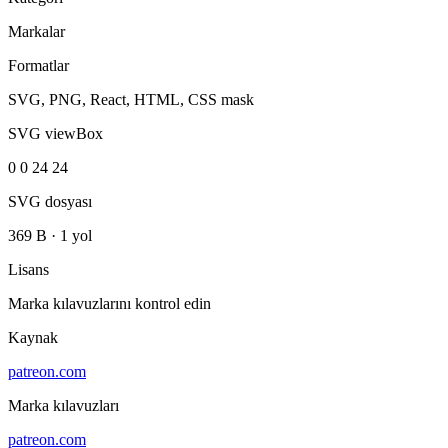
Markalar
Formatlar
SVG, PNG, React, HTML, CSS mask
SVG viewBox
0 0 24 24
SVG dosyası
369 B
·
1 yol
Lisans
Marka kılavuzlarını kontrol edin
Kaynak
patreon.com
Marka kılavuzları
patreon.com