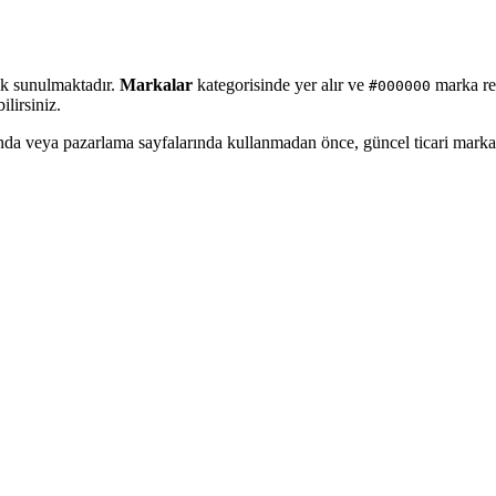
ak sunulmaktadır.
Markalar
kategorisinde yer alır ve
marka ren
#000000
lirsiniz.
ında veya pazarlama sayfalarında kullanmadan önce, güncel ticari mark