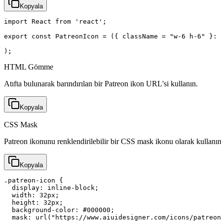
Kopyala
import React from 'react';

export const PatreonIcon = ({ className = "w-6 h-6" }: 
);
HTML Gömme
Atıfta bulunarak barındırılan bir Patreon ikon URL'si kullanın.
Kopyala
CSS Mask
Patreon ikonunu renklendirilebilir bir CSS mask ikonu olarak kullanın
Kopyala
.patreon-icon {

  display: inline-block;

  width: 32px;

  height: 32px;

  background-color: #000000;

  mask: url("https://www.aiuidesigner.com/icons/patreon