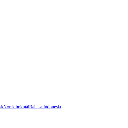
sk
Norsk bokmål
Bahasa Indonesia