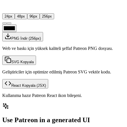
24
px
48
px
96
px
256
px
PNG İndir
(
256
px)
Web ve baskı için yüksek kaliteli şeffaf Patreon PNG dosyası.
SVG Kopyala
Geliştiriciler için optimize edilmiş Patreon SVG vektör kodu.
React Kopyala
(JSX)
Kullanıma hazır Patreon React ikon bileşeni.
Use Patreon in a generated UI